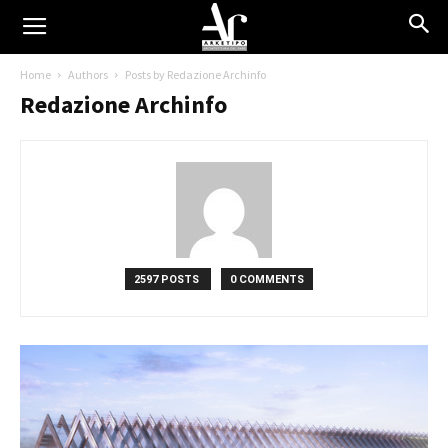
Home
Authors
Posts by Redazione Archinfo
Redazione Archinfo
2597 POSTS
0 COMMENTS