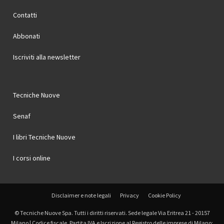
Contatti
Abbonati
Iscriviti alla newsletter
Tecniche Nuove
Senaf
I libri Tecniche Nuove
I corsi online
Disclaimer e note legali
Privacy
Cookie Policy
© Tecniche Nuove Spa. Tutti i diritti riservati. Sede legale Via Eritrea 21 - 20157
Milano | Codice fiscale, Partita IVA e Iscrizione al Registro delle imprese di Milano: