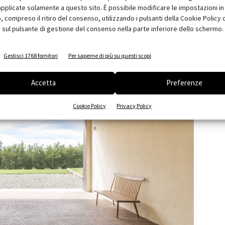
pplicate solamente a questo sito. È possibile modificare le impostazioni in 
preformate ma è il risultato di una progettazione in itinere
compreso il ritiro del consenso, utilizzando i pulsanti della Cookie Policy 
 -.
Man mano che l’impresa metteva mano ai singoli manufatti
 sul pulsante di gestione del consenso nella parte inferiore dello schermo.
aspettate scoperte hanno reindirizzato le scelte progettuali
”.
Gestisci 1768 fornitori
Per saperne di più su questi scopi
Accetta
Preferenze
Cookie Policy
Privacy Policy