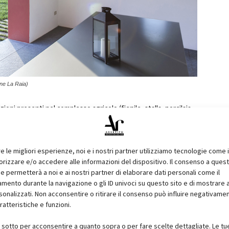
one La Raia)
zioni presenti nel complesso agricolo (fienile, stalla, porcilaia,
 residenza agricola) si trovavano in completo stato di
tenziale per il contesto in cui erano inseriti. Per ritrovare
 deamicisarchitetti ha deciso prima di tutto di demolire la
re le migliori esperienze, noi e i nostri partner utilizziamo tecnologie come 
con il panorama, ottenendo
un’apertura visiva verso il
izzare e/o accedere alle informazioni del dispositivo. Il consenso a ques
e permetterà a noi e ai nostri partner di elaborare dati personali come il
già esistenti sono stati ridefiniti gli spazi aperti, quali i gradoni
ento durante la navigazione o gli ID univoci su questo sito e di mostrare 
 mettere in relazione con una nuova logica tutti i volumi
sonalizzati. Non acconsentire o ritirare il consenso può influire negativame
gurazione “a borgo”, da cui ha origine il nome, ricco di spazi
ratteristiche e funzioni.
i sotto per acconsentire a quanto sopra o per fare scelte dettagliate. Le tu