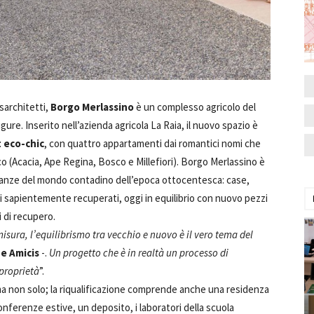
sarchitetti,
Borgo Merlassino
è un complesso agricolo del
re. Inserito nell’azienda agricola La Raia, il nuovo spazio è
 eco-chic
, con quattro appartamenti dai romantici nomi che
o (Acacia, Ape Regina, Bosco e Millefiori). Borgo Merlassino è
ianze del mondo contadino dell’epoca ottocentesca: case,
nti sapientemente recuperati, oggi in equilibrio con nuovo pezzi
i di recupero.
misura, l’equilibrismo tra vecchio e nuovo è il vero tema del
e Amicis
-.
Un progetto che è in realtà un processo di
proprietà
”.
a non solo; la riqualificazione comprende anche una residenza
conferenze estive, un deposito, i laboratori della scuola