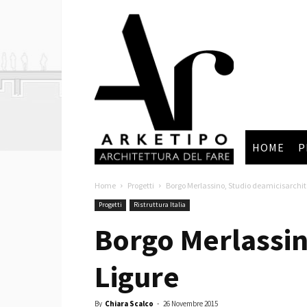
Arketipo
HOME
P
Home
Progetti
Borgo Merlassino, Studio deamicisarchite
Progetti
Ristruttura Italia
Borgo Merlassin
Ligure
By
Chiara Scalco
-
26 Novembre 2015