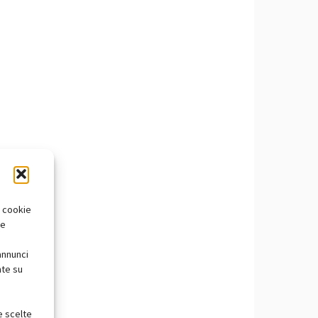
i cookie
te
annunci
nte su
e scelte