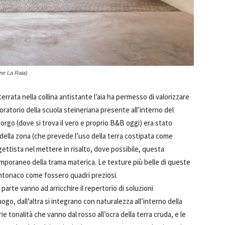
one La Raia)
terrata nella collina antistante l’aia ha permesso di valorizzare
boratorio della scuola steineriana presente all’interno del
orgo (dove si trova il vero e proprio B&B oggi) era stato
a della zona (che prevede l’uso della terra costipata come
gettista nel mettere in risalto, dove possibile, questa
temporaneo della trama materica. Le texture più belle di queste
intonaco come fossero quadri preziosi.
arte vanno ad arricchire il repertorio di soluzioni
go, dall’altra si integrano con naturalezza all’interno della
rie tonalità che vanno dal rosso all’ocra della terra cruda, e le