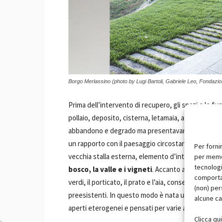
Borgo Merlassino (photo by Lugi Bartoli, Gabriele Leo, Fondazi
Prima dell’intervento di recupero, gli spazi e le fun
pollaio, deposito, cisterna, letamaia, aia, tettoia,
abbandono e degrado ma presentavano un elevato po
un rapporto con il paesaggio circostante, lo studio
Per forni
vecchia stalla esterna, elemento d’interferenza 
per memor
tecnologi
bosco, la valle e i vigneti
. Accanto agli elementi 
comportam
verdi, il porticato, il prato e l’aia, consentendo di
(non) per
preesistenti. In questo modo è nata una nuova confi
alcune ca
aperti eterogenei e pensati per varie attività.
Clicca qu