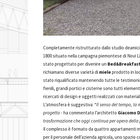
Completamente ristrutturato dallo studio deamici
1800 situato nella campagna piemontese di Novi Ligu
stato progettato per divenire un
Bed&Breakfast
richiamano diverse varietà di
miele
prodotto in loc
stato riqualificato mantenendo tutte le testimon
fienili, grandi portici e cisterne sono tutti eleme
ricercati di design e oggetti realizzati con material
L’atmosfera è suggestiva: “
Il senso del tempo, la 
progetto
- ha commentato l’architetto
Giacomo D
trasformazione che oggi continua per opera della 
Il complesso è formato da quattro appartamenti m
per il personale dell’azienda agricola, uno spazio 