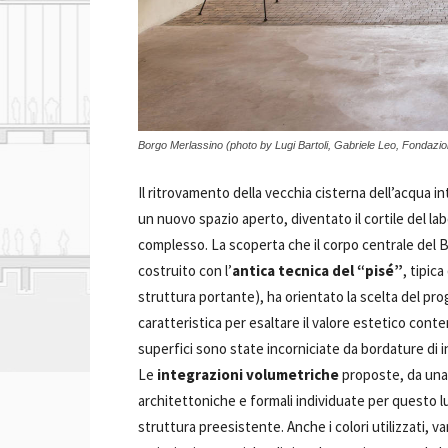
Borgo Merlassino (photo by Lugi Bartoli, Gabriele Leo, Fondazi
Il ritrovamento della vecchia cisterna dell’acqua in
un nuovo spazio aperto, diventato il cortile del la
complesso. La scoperta che il corpo centrale del B
costruito con l’
antica tecnica del “pisé”
, tipic
struttura portante), ha orientato la scelta del pro
caratteristica per esaltare il valore estetico con
superfici sono state incorniciate da bordature di 
Le
integrazioni volumetriche
proposte, da una p
architettoniche e formali individuate per questo luo
struttura preesistente. Anche i colori utilizzati, va