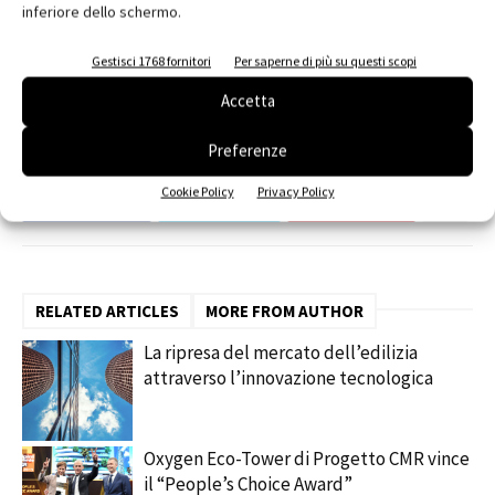
Per acquistare il biglietto
https://3dprinthub.it/tessera/
inferiore dello schermo.
Gestisci 1768 fornitori
Per saperne di più su questi scopi
TAGS
3D Print Hub
3D Printing
Fieramilanocity
stampa 3D
Accetta
Preferenze
Cookie Policy
Privacy Policy
Facebook
Twitter
Pinterest
RELATED ARTICLES
MORE FROM AUTHOR
La ripresa del mercato dell’edilizia
attraverso l’innovazione tecnologica
Oxygen Eco-Tower di Progetto CMR vince
il “People’s Choice Award”