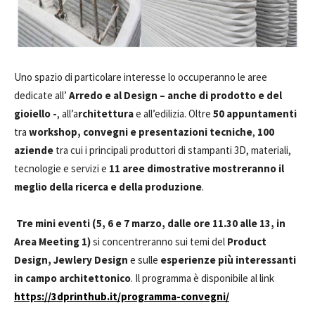
Uno spazio di particolare interesse lo occuperanno le aree
dedicate all’
Arredo e al Design – anche di prodotto e del
gioiello -
, all’a
rchitettura
e all’edilizia. Oltre
50 appuntamenti
tra
workshop, convegni e presentazioni tecniche
,
100
aziende
tra cui i principali produttori di stampanti 3D, materiali,
tecnologie e servizi e
11 aree dimostrative mostreranno il
meglio della ricerca e della produzione
.
Tre mini eventi (5, 6 e 7 marzo, dalle ore 11.30 alle 13, in
Area Meeting 1)
si concentreranno sui temi del
Product
Design,
Jewlery Design
e sulle
esperienze più interessanti
in campo architettonico
. Il programma è disponibile al link
https://3dprinthub.it/programma-convegni/