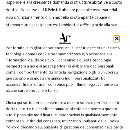
rispondere alla crescente domanda di strutture abitative a costo
ridotto. Nel corso di
3DPrint Hub
sarà possibile osservare dal
vivo il funzionamento di un modello di stampante capace di
stampare una casa in contesti ambientali difficili grazie alla sua
maneggevolezza che le permette un trasporto e un montaggio
facile e rapido. Una rivoluzione che investe non solo il mondo
delle costruzioni viste in chiave sociale, ma anche l’intero settore
Per fornire le migliori esperienze, noi e i nostri partner utilizziamo
tecnologie come i cookie per memorizzare e/o accedere alle
della progettazione e dell’architettura per i quali si sta aprendo
informazioni del dispositivo. Il consenso a queste tecnologie
un nuovo capitolo. Grazie alle nuove tecnologie di stampa, è
permetterà a noi e ai nostri partner di elaborare dati personali
infatti possibile realizzare edifici di vario tipo e forma anche con
come il comportamento durante la navigazione o gli ID univoci su
complessità geometriche impensabili fino a 10 anni fa, tramite
questo sito e di mostrare annunci (non) personalizzati. Non
acconsentire o ritirare il consenso può influire negativamente su
una macchina che deposita un legante liquido per strati
alcune caratteristiche e funzioni.
successivi di materiale granulare.
Clicca qui sotto per acconsentire a quanto sopra o per fare scelte
Per maggiori informazioni
dettagliate. Le tue scelte saranno applicate solamente a questo
sito. È possibile modificare le impostazioni in qualsiasi momento,
https://3dprinthub.it/informazioniutili/
compreso il ritiro del consenso, utilizzando i pulsanti della Cookie
Policy o cliccando sul pulsante di gestione del consenso nella parte