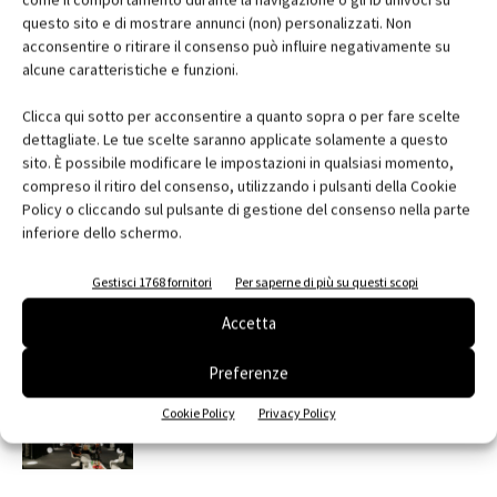
Serbia
questo sito e di mostrare annunci (non) personalizzati. Non
acconsentire o ritirare il consenso può influire negativamente su
alcune caratteristiche e funzioni.
Clicca qui sotto per acconsentire a quanto sopra o per fare scelte
dettagliate. Le tue scelte saranno applicate solamente a questo
Facebook
Twitter
Pinterest
sito. È possibile modificare le impostazioni in qualsiasi momento,
compreso il ritiro del consenso, utilizzando i pulsanti della Cookie
Policy o cliccando sul pulsante di gestione del consenso nella parte
inferiore dello schermo.
RELATED ARTICLES
MORE FROM AUTHOR
Gestisci 1768 fornitori
Per saperne di più su questi scopi
Saint-Gobain Architecture Student
Contest 2026
Accetta
Preferenze
contenuto sponsorizzato
Cookie Policy
Privacy Policy
ARCHITECT@WORK Milano 2026