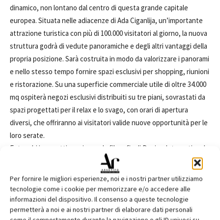
dinamico, non lontano dal centro di questa grande capitale
europea. Situata nelle adiacenze di Ada Ciganlija, un’importante
attrazione turistica con più di 100.000 visitatori al giorno, la nuova
struttura godrà di vedute panoramiche e degli altri vantaggi della
propria posizione. Sarà costruita in modo da valorizzare i panorami
e nello stesso tempo fornire spazi esclusivi per shopping, riunioni
e ristorazione. Su una superficie commerciale utile di oltre 34.000
mq ospiterà negozi esclusivi distribuiti su tre piani, sovrastati da
spazi progettati per il relax e lo svago, con orari di apertura
diversi, che offriranno ai visitatori valide nuove opportunità per le
loro serate.
Entrambi i progetti esprimono la filosofia di Design International:
dare forma alle storie per creare esperienze innovative.
Per fornire le migliori esperienze, noi e i nostri partner utilizziamo
tecnologie come i cookie per memorizzare e/o accedere alle
TAGS
Ada Mall
Belgrado
centro commerciale
Davide Padoa
informazioni del dispositivo. Il consenso a queste tecnologie
Design International
European Property Awards
permetterà a noi e ai nostri partner di elaborare dati personali
Maximall Pompeii
Paul Mollé
Pompei
Retail Architecture
come il comportamento durante la navigazione o gli ID univoci su