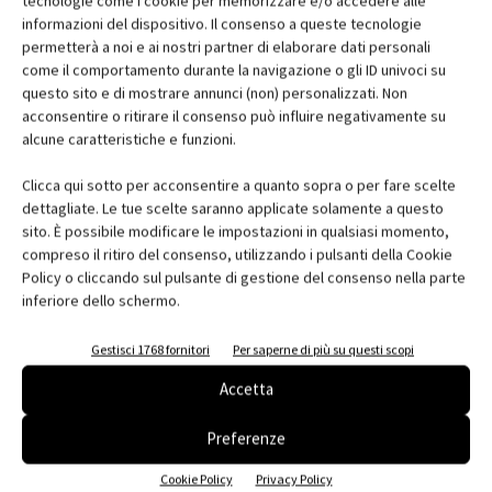
tecnologie come i cookie per memorizzare e/o accedere alle
informazioni del dispositivo. Il consenso a queste tecnologie
“
Eravamo alla ricerca di porte capaci di diventare quasi invisibili,
permetterà a noi e ai nostri partner di elaborare dati personali
come il comportamento durante la navigazione o gli ID univoci su
filo muro e moderne. L’obiettivo era quello di mantenere il più
questo sito e di mostrare annunci (non) personalizzati. Non
possibile il design e lo stile sobrio del luogo, anche in una stanza
acconsentire o ritirare il consenso può influire negativamente su
persa quale è il corridoio. Volevamo creare una sorta di atmosfera
alcune caratteristiche e funzioni.
infinita. Le soluzioni Eclisse sono state in grado di soddisfare
questa necessità
”, ha commentato Coralie Palaise.
Clicca qui sotto per acconsentire a quanto sopra o per fare scelte
dettagliate. Le tue scelte saranno applicate solamente a questo
Nel complesso sono stati posati 6 modelli Eclisse Syntesis Line
sito. È possibile modificare le impostazioni in qualsiasi momento,
Battente, i telai necessari all’installazione di porte filo muro.
compreso il ritiro del consenso, utilizzando i pulsanti della Cookie
Questa tipologia di porte completa con discrezione il corridoio
Policy o cliccando sul pulsante di gestione del consenso nella parte
che conduce alle stanze personali, quali camere da letto, bagni e
inferiore dello schermo.
lavanderia, mantenendo la promessa di creare l'illusione di un
Gestisci 1768 fornitori
Per saperne di più su questi scopi
muro privo di interruzioni.
Accetta
Preferenze
Cookie Policy
Privacy Policy