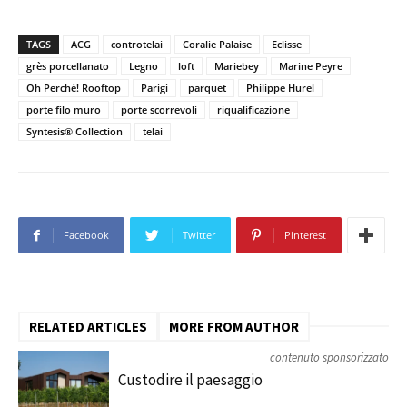
TAGS
ACG
controtelai
Coralie Palaise
Eclisse
grès porcellanato
Legno
loft
Mariebey
Marine Peyre
Oh Perché! Rooftop
Parigi
parquet
Philippe Hurel
porte filo muro
porte scorrevoli
riqualificazione
Syntesis® Collection
telai
Facebook
Twitter
Pinterest
RELATED ARTICLES
MORE FROM AUTHOR
contenuto sponsorizzato
Custodire il paesaggio