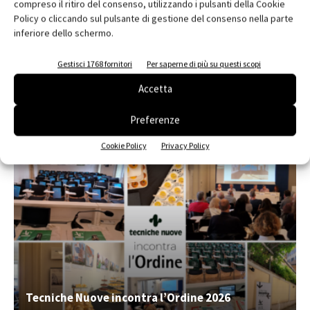
compreso il ritiro del consenso, utilizzando i pulsanti della Cookie
Policy o cliccando sul pulsante di gestione del consenso nella parte
Edicola web
inferiore dello schermo.
Abbonati e regala
Gestisci 1768 fornitori
Per saperne di più su questi scopi
Iscriviti alla newsletter
Accetta
Preferenze
EVENTI
Cookie Policy
Privacy Policy
Tecniche Nuove incontra l’Ordine 2026