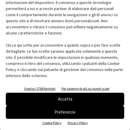
informazioni del dispositivo. Il consenso a queste tecnologie
Fax:
0471 635511
permetterà a noi e ai nostri partner di elaborare dati personali
e-mail:
mail@eurotherm.info
come il comportamento durante la navigazione o gli ID univoci su
questo sito e di mostrare annunci (non) personalizzati. Non
Web:
www.eurotherm.info
acconsentire o ritirare il consenso può influire negativamente su
alcune caratteristiche e funzioni.
Clicca qui sotto per acconsentire a quanto sopra o per fare scelte
dettagliate. Le tue scelte saranno applicate solamente a questo
sito. È possibile modificare le impostazioni in qualsiasi momento,
Facebook
Twitter
Pinterest
compreso il ritiro del consenso, utilizzando i pulsanti della Cookie
Policy o cliccando sul pulsante di gestione del consenso nella parte
inferiore dello schermo.
Gestisci 1768 fornitori
Per saperne di più su questi scopi
RELATED ARTICLES
MORE FROM AUTHOR
Accetta
MYCOMFORT TOUCH: il comando evoluto
per una gestione intuitiva del fan coil
Preferenze
Cookie Policy
Privacy Policy
Automazione e sensori: la tecnologia che