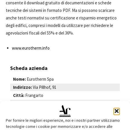
consente il download gratuito di documentazioni e schede
tecniche dei sistemi in formato PDF. Ma si possono scaricare
anche testi normativi su certificazione e risparmio energetico
degli edifici, compresi i modelli da utilizzare per richiedere le
agevolazioni fiscali del 55% e del 36%.
www.eurotherm.info
Scheda azienda
Nome:
Eurotherm Spa
Indirizzo:
Via Pillhof, 91
Città:
Frangarto
Cap:
39057
Provincia:
BZ
Regione:
Trentino-Alto Adige
Per fornire le migliori esperienze, noi e i nostri partner utilizziamo
tecnologie come i cookie per memorizzare e/o accedere alle
Telefono:
0471 635500