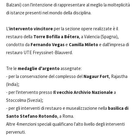
Balzani) con l'intenzione di rappresentare al meglio la molteplicità
di istanze presenti nel mondo della disciplina.
L'
intervento vincitore
per la sezione opere realizzate è il
restauro della
Torre Bofilla a Bétera
, a Valencia (Spagna),
condotto da
Fernando Vegas
e
Camilla Mileto
e dall'impresa di
restauro UTE Freyssinet-Blauverd.
Tre le
medaglie d'argento
assegnate:
- per la conservazione del complesso del
Nagaur Fort
, Rajastha
(India);
- per l'intervento presso
Il vecchio Archivio Nazionale
a
Stoccolma (Svezia);
- per gli interventi di restauro e musealizzazione nella
basilica di
Santo Stefano Rotondo
, a Roma.
Altre 4 menzioni speciali qualificano l'alto livello degli interventi
pervenuti.