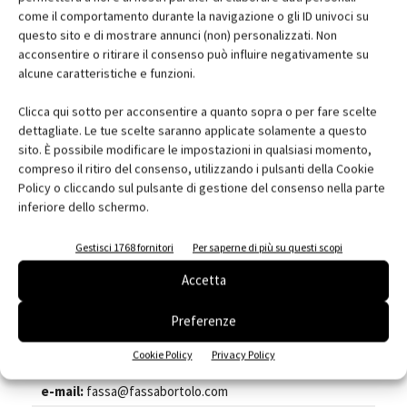
come il comportamento durante la navigazione o gli ID univoci su
questo sito e di mostrare annunci (non) personalizzati. Non
acconsentire o ritirare il consenso può influire negativamente su
Premio Internazionale Fassa Bortolo
alcune caratteristiche e funzioni.
I vivncitori del Premio Fassa Bortolo
Clicca qui sotto per acconsentire a quanto sopra o per fare scelte
dettagliate. Le tue scelte saranno applicate solamente a questo
sito. È possibile modificare le impostazioni in qualsiasi momento,
Scheda azienda
compreso il ritiro del consenso, utilizzando i pulsanti della Cookie
Nome:
Fassa Spa
Policy o cliccando sul pulsante di gestione del consenso nella parte
inferiore dello schermo.
Indirizzo:
Via Lazzaris 3
Città:
Spresiano
Gestisci 1768 fornitori
Per saperne di più su questi scopi
Cap:
31027
Accetta
Provincia:
TV
Regione:
Veneto
Preferenze
Telefono:
0422 7222
Cookie Policy
Privacy Policy
Fax:
0422 887509
e-mail:
fassa@fassabortolo.com