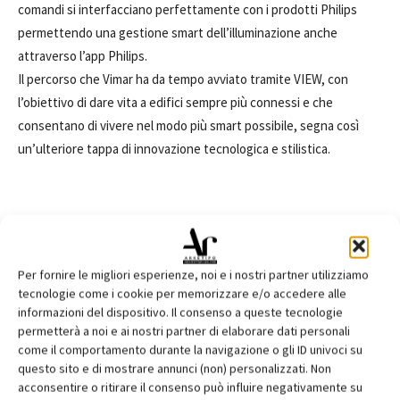
comandi si interfacciano perfettamente con i prodotti Philips
permettendo una gestione smart dell’illuminazione anche
attraverso l’app Philips.
Il percorso che Vimar ha da tempo avviato tramite VIEW, con
l’obiettivo di dare vita a edifici sempre più connessi e che
consentano di vivere nel modo più smart possibile, segna così
un’ulteriore tappa di innovazione tecnologica e stilistica.
TAGS
Arkè
Eikon
Energy Harvesting
Friends of Hue
Per fornire le migliori esperienze, noi e i nostri partner utilizziamo
illuminazione
lampade wireless
luci smart
motore tecnologico
tecnologie come i cookie per memorizzare e/o accedere alle
Philips Hue
Philips Lighting
Plana
Vimar
informazioni del dispositivo. Il consenso a queste tecnologie
permetterà a noi e ai nostri partner di elaborare dati personali
come il comportamento durante la navigazione o gli ID univoci su
questo sito e di mostrare annunci (non) personalizzati. Non
acconsentire o ritirare il consenso può influire negativamente su
Facebook
Twitter
Pinterest