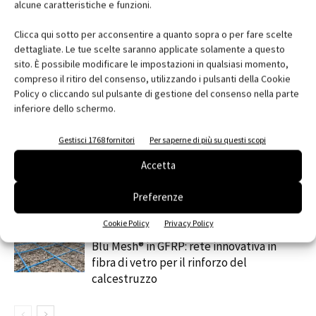
alcune caratteristiche e funzioni.
Clicca qui sotto per acconsentire a quanto sopra o per fare scelte
dettagliate. Le tue scelte saranno applicate solamente a questo
sito. È possibile modificare le impostazioni in qualsiasi momento,
RELATED ARTICLES
MORE FROM AUTHOR
compreso il ritiro del consenso, utilizzando i pulsanti della Cookie
Policy o cliccando sul pulsante di gestione del consenso nella parte
MYCOMFORT TOUCH: il comando evoluto
inferiore dello schermo.
per una gestione intuitiva del fan coil
Gestisci 1768 fornitori
Per saperne di più su questi scopi
Automazione e sensori: la tecnologia che
Accetta
ottimizza luce, temperatura e sicurezza
Preferenze
Cookie Policy
Privacy Policy
contenuto sponsorizzato
Blu Mesh® in GFRP: rete innovativa in
fibra di vetro per il rinforzo del
calcestruzzo