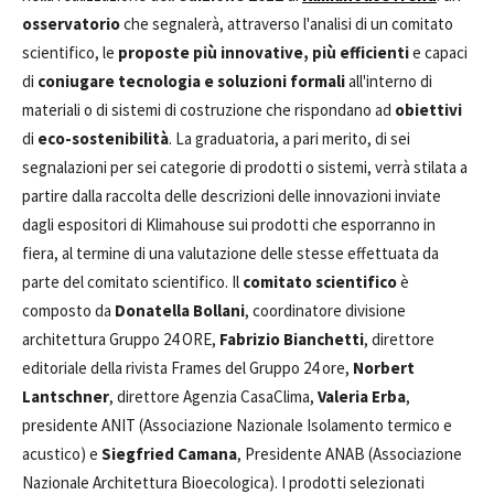
osservatorio
che segnalerà, attraverso l'analisi di un comitato
scientifico, le
proposte più innovative, più efficienti
e capaci
di
coniugare tecnologia e soluzioni formali
all'interno di
materiali o di sistemi di costruzione che rispondano ad
obiettivi
di
eco-sostenibilità
. La graduatoria, a pari merito, di sei
segnalazioni per sei categorie di prodotti o sistemi, verrà stilata a
partire dalla raccolta delle descrizioni delle innovazioni inviate
dagli espositori di Klimahouse sui prodotti che esporranno in
fiera, al termine di una valutazione delle stesse effettuata da
parte del comitato scientifico. Il
comitato scientifico
è
composto da
Donatella Bollani
, coordinatore divisione
architettura Gruppo 24 ORE,
Fabrizio Bianchetti
, direttore
editoriale della rivista Frames del Gruppo 24 ore,
Norbert
Lantschner
, direttore Agenzia CasaClima,
Valeria Erba
,
presidente ANIT (Associazione Nazionale Isolamento termico e
acustico) e
Siegfried Camana
, Presidente ANAB (Associazione
Nazionale Architettura Bioecologica). I prodotti selezionati