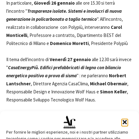
In particolare,
Giovedì 26 gennaio
alle ore 15.30 si terrà
l'incontro "
Trasparenze isolate. Sistemi e involucri di nuova
generazione in policarbonato a taglio termico
". All'incontro,
realizzato in collaborazione con Polypiù, interveranno
Carol
Monticelli
, Professore a contratto, Dipartimento BEST del
Politecnico di Milano e
Domenico Moretti
, Presidente Polypiù
Il tema dell'incontro di
Venerdì 27 gennaio
alle 12.30 sarà invece
"
CasaEnergyPiù. Edifici prefabbricati di legno con bilancio
energetico positivo a prova di sisma
" : ne parleranno
Norbert
Lantschner
, Direttore Agenzia CasaClima,
Michael Obermair
,
Responsabile Design e Innovazione Wolf Haus e
Simon Keller
,
Responsabile Sviluppo Tecnologico Wolf Haus.
L'ultimo incontro si terrà
Sabato 28 gennaio
alle 12.30 si
focalizzerà sul tema "
Sistemi a secco. Elementi e soluzioni
termoisolanti ad elevate performance
". Interverranno
Matteo
Per fornire le migliori esperienze, noi e i nostri partner utilizziamo
tecnologie come i cookie per memorizzare e/o accedere alle