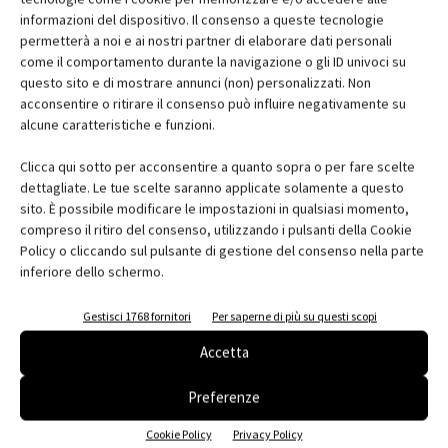
Brasca
, Aiace Srl Società di Ingegneria e
Mirko Berizzi
,
informazioni del dispositivo. Il consenso a queste tecnologie
Responsabile Ufficio Tecnico Vanoncini Spa
permetterà a noi e ai nostri partner di elaborare dati personali
come il comportamento durante la navigazione o gli ID univoci su
Appuntamenti
questo sito e di mostrare annunci (non) personalizzati. Non
acconsentire o ritirare il consenso può influire negativamente su
"Pillole di Energia. Per una conoscenza efficiente"
alcune caratteristiche e funzioni.
Bolzano, 26- 27- 28 gennaio 2012
Fiera Bolzano, Piazza Fiera 1
Clicca qui sotto per acconsentire a quanto sopra o per fare scelte
Sala Latemar, Klimahouse Forum,
dettagliate. Le tue scelte saranno applicate solamente a questo
sito. È possibile modificare le impostazioni in qualsiasi momento,
Padiglione fieristico Galleria livello 0
compreso il ritiro del consenso, utilizzando i pulsanti della Cookie
www.klimahouse.it
Policy o cliccando sul pulsante di gestione del consenso nella parte
inferiore dello schermo.
Pillole di Energia a Klimahouse 2012
Klimahouse Trend 2012
Gestisci 1768 fornitori
Per saperne di più su questi scopi
City Parcours a Klimahouse 2012
Accetta
ANIT a Klimahouse 2012
Med in Italy a Klimahouse 2012
Preferenze
Klimahouse itinerante sbarca in Puglia
Cookie Policy
Privacy Policy
A Klimahouse Umbria vince la sostenibilità