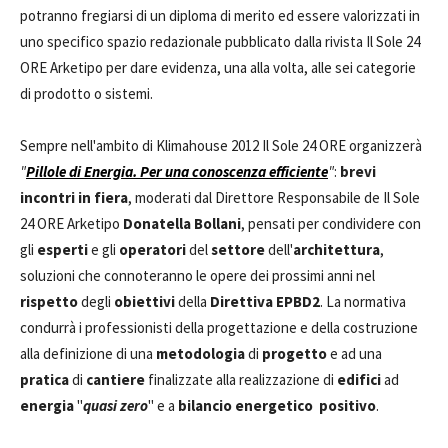
potranno fregiarsi di un diploma di merito ed essere valorizzati in
uno specifico spazio redazionale pubblicato dalla rivista Il Sole 24
ORE Arketipo per dare evidenza, una alla volta, alle sei categorie
di prodotto o sistemi.
Sempre nell'ambito di Klimahouse 2012 Il Sole 24 ORE organizzerà
"
Pillole di Energia. Per una conoscenza efficiente
"
:
brevi
incontri in fiera
, moderati dal Direttore Responsabile de Il Sole
24 ORE Arketipo
Donatella Bollani
, pensati per condividere con
gli
esperti
e gli
operatori
del
settore
dell'
architettura
,
soluzioni che connoteranno le opere dei prossimi anni nel
rispetto
degli
obiettivi
della
Direttiva EPBD2
. La normativa
condurrà i professionisti della progettazione e della costruzione
alla definizione di una
metodologia
di
progetto
e ad una
pratica
di
cantiere
finalizzate alla realizzazione di
edifici
ad
energia
"
quasi zero
" e a
bilancio energetico positivo
.