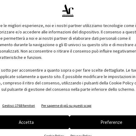
 di Milano
è comprensivo di due attività. L’area
LAB
è
i potranno assistere a un percorso sulle metodologie di
mi, tende, persiane e scuri, parapetti in vetro e metallo,
re le migliori esperienze, noi e i nostri partner utilizziamo tecnologie come 
ramenti, porte e cancelli automatici. Le aziende partner,
izzare e/o accedere alle informazioni del dispositivo. Il consenso a ques
oporranno test e dimostrazioni sui loro prodotti. All’interno
e permetterà a noi e ai nostri partner di elaborare dati personali come il
ento durante la navigazione o gli ID univoci su questo sito e di mostrare 
e
teorici
permanenti dedicati all’installazione. L’obiettivo è di
sonalizzati. Non acconsentire o ritirare il consenso può influire negativame
ti il complesso ciclo di progettazione e produzione dei
ratteristiche e funzioni.
i sotto per acconsentire a quanto sopra o per fare scelte dettagliate. Le tu
pplicate solamente a questo sito. È possibile modificare le impostazioni in 
dell’innovazione nell’ambito dell’involucro moderno e della
compreso il ritiro del consenso, utilizzando i pulsanti della Cookie Policy 
contri quotidiani
della durata di due ore, che
 sul pulsante di gestione del consenso nella parte inferiore dello schermo.
primo piano, a confronto su temi quali la rapida evoluzione
amiche del mercato.
Gestisci 1768 fornitori
Per saperne di più su questi scopi
ti
Guida Finestra
MADE expo
milano
Nuova Finestra
Accetta
Preferenze
Cookie Policy
Privacy Policy