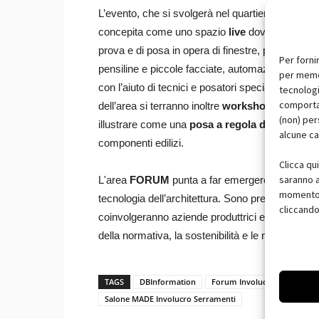
L’evento, che si svolgerà nel quartiere fieristico
concepita come uno spazio
live
dove i visitator
prova e di posa in opera di finestre, porte, scher
Per forni
pensiline e piccole facciate, automazioni per ser
per memor
con l’aiuto di tecnici e posatori specializzati, pr
tecnologi
comportam
dell’area si terranno inoltre
workshop tematici
(non) per
illustrare come una
posa a regola d’arte
comple
alcune ca
componenti edilizi.
Clicca qu
saranno a
L'area
FORUM
punta a far emergere la portata 
momento, 
tecnologia dell’architettura. Sono previsti
due in
cliccando
coinvolgeranno aziende produttrici e relatori di 
della normativa, la sostenibilità e le nuove din
TAGS
DBInformation
Forum Involucro e Serramen
Salone MADE Involucro Serramenti