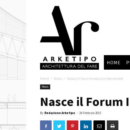
Arketipo
HOME
P
Home
News
Nasce il Forum Involucro e Serramenti
News
Nasce il Forum 
By
Redazione Arketipo
-
24 Febbraio 2015