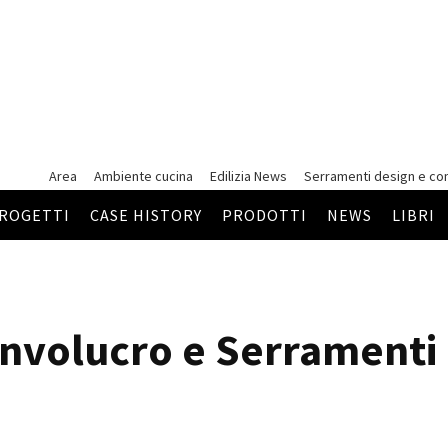
Area
Ambiente cucina
Edilizia News
Serramenti
design e co
ROGETTI
CASE HISTORY
PRODOTTI
NEWS
LIBRI
Involucro e Serramenti