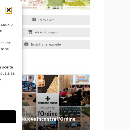
Edicola web
i cookie
te
Abbonati e regala
annunci
Iscriviti alla newsletter
nte su
EVENTI
e scelte
qualsiasi
o
Tecniche Nuove incontra l’Ordine
2026