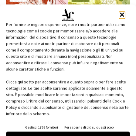
Per fornire le migliori esperienze, noi e i nostri partner utilizziamo
tecnologie come i cookie per memorizzare e/o accedere alle
informazioni del dispositivo. Il consenso a queste tecnologie
permetterà a noi e ai nostri partner di elaborare dati personali
come il comportamento durante la navigazione o gli ID univoci su
questo sito e di mostrare annunci (non) personalizzati. Non
acconsentire o ritirare il consenso può influire negativamente su
alcune caratteristiche e funzioni.
Edicola web
Clicca qui sotto per acconsentire a quanto sopra o per fare scelte
Abbonati e regala
dettagliate. Le tue scelte saranno applicate solamente a questo
sito. È possibile modificare le impostazioni in qualsiasi momento,
Iscriviti alla newsletter
compreso il ritiro del consenso, utilizzando i pulsanti della Cookie
Policy o cliccando sul pulsante di gestione del consenso nella parte
inferiore dello schermo.
EVENTI
Gestisci 1768 fornitori
Per saperne di più su questi scopi