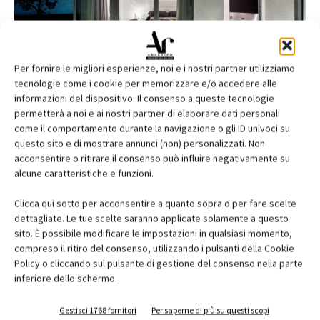
Per fornire le migliori esperienze, noi e i nostri partner utilizziamo
tecnologie come i cookie per memorizzare e/o accedere alle
informazioni del dispositivo. Il consenso a queste tecnologie
Oikos per una villa privata a Pescara
permetterà a noi e ai nostri partner di elaborare dati personali
come il comportamento durante la navigazione o gli ID univoci su
Scheda progetto
questo sito e di mostrare annunci (non) personalizzati. Non
acconsentire o ritirare il consenso può influire negativamente su
progetto
: realizzazione di una villa privata
alcune caratteristiche e funzioni.
committente
: utente privato
architetto
: Sonia Ferretto
Clicca qui sotto per acconsentire a quanto sopra o per fare scelte
prodotto
: Synua e Tekno
dettagliate. Le tue scelte saranno applicate solamente a questo
sito. È possibile modificare le impostazioni in qualsiasi momento,
location
: Pescara
compreso il ritiro del consenso, utilizzando i pulsanti della Cookie
anno progetto
: 2011
Policy o cliccando sul pulsante di gestione del consenso nella parte
anno completamento
: 2013
inferiore dello schermo.
Gestisci 1768 fornitori
Per saperne di più su questi scopi