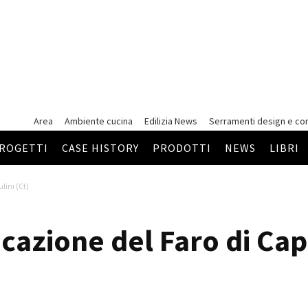
Area
Ambiente cucina
Edilizia News
Serramenti
design e co
ROGETTI
CASE HISTORY
PRODOTTI
NEWS
LIBRI
lini (Ct)
ficazione del Faro di Cap