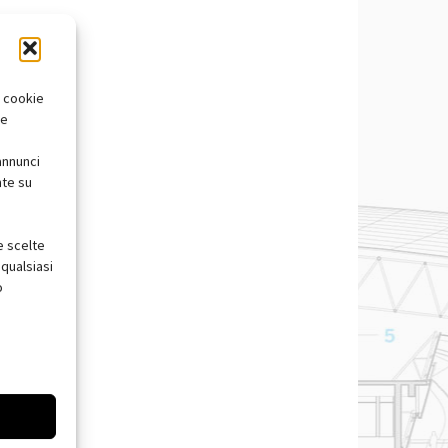
i cookie
te
annunci
nte su
e scelte
qualsiasi
o