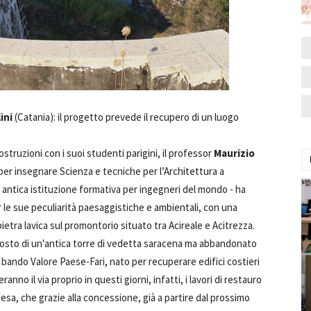
ini
(Catania): il progetto prevede il recupero di un luogo
ostruzioni con i suoi studenti parigini, il professor
Maurizio
 per insegnare Scienza e tecniche per l’Architettura a
iù antica istituzione formativa per ingegneri del mondo - ha
r le sue peculiarità paesaggistiche e ambientali, con una
ietra lavica sul promontorio situato tra Acireale e Acitrezza.
l posto di un'antica torre di vedetta saracena ma abbandonato
al bando Valore Paese-Fari, nato per recuperare edifici costieri
anno il via proprio in questi giorni, infatti, i lavori di restauro
esa, che grazie alla concessione, già a partire dal prossimo