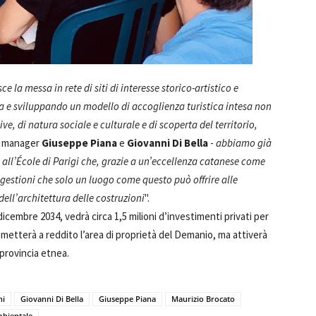
 la messa in rete di siti di interesse storico-artistico e
a e sviluppando un modello di accoglienza turistica intesa non
ve, di natura sociale e culturale e di scoperta del territorio,
t manager
Giuseppe Piana
e
Giovanni Di Bella
-
abbiamo già
e all’École di Parigi che, grazie a un’eccellenza catanese come
ggestioni che solo un luogo come questo può offrire alle
ell’architettura delle costruzioni
".
icembre 2034, vedrà circa 1,5 milioni d’investimenti privati per
 metterà a reddito l’area di proprietà del Demanio, ma attiverà
provincia etnea.
ni
Giovanni Di Bella
Giuseppe Piana
Maurizio Brocato
mbientale