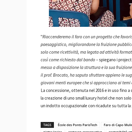
"
Riaccenderemo il faro con un progetto che favorisce
paesaggistico, migliorandone la fruizione pubblic
solo come ricettività, ma legata ad attività formati
così come richiesto dal bando
– spiegano i projec
messo a disposizione la struttura e la sua fruizion
il prof. Brocato, ha saputo sfruttare appieno le su
giovani menti europee che si approcciano ai temi d
La concessione, ottenuta nel 2016 e in uso fino a d
la creazione di uno small luxury hotel che non solo
un indotto occupazionale con ricadute su tutta la 
TAGS
École des Ponts ParisTech
Faro di Capo Muli
pietra lavica
restauro conservativo
sostenibilità a