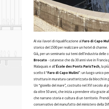
Al via i lavori di riqualificazione al
Faro di Capo Mul
storico del 1500 per realizzare un hotel di charme.
Già, per un seminario sui temi dell’industria delle c
Brocato
- catanese che da 30 anni vive in Francia
Malaquais e all’
École des Ponts ParisTech
, la p
scelto il “
Faro di Capo Mulini
”: un luogo unico pe
struttura in muratura caratterizzata da blocchi in p
Un “gioiello del mare”, costruito nel XVI secolo a
da oltre 50 anni, che inizia a prendere vita grazie 
che narrano storia e cultura di un territorio. Prender
conservativo del manufatto del ministero della Dif