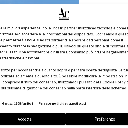
re le migliori esperienze, noi e i nostri partner utilizziamo tecnologie come 
izzare e/o accedere alle informazioni del dispositivo. Il consenso a ques
e permetterà a noi e ai nostri partner di elaborare dati personali come il
ento durante la navigazione o gli ID univoci su questo sito e di mostrare 
sonalizzati. Non acconsentire o ritirare il consenso può influire negativame
ratteristiche e funzioni.
i sotto per acconsentire a quanto sopra o per fare scelte dettagliate. Le tu
pplicate solamente a questo sito. È possibile modificare le impostazioni in 
unzioni di avvistamento e difesa, articolata su due livelli e
compreso il ritiro del consenso, utilizzando i pulsanti della Cookie Policy 
o della ITM - società di scopo vincitrice del bando ministeriale
 sul pulsante di gestione del consenso nella parte inferiore dello schermo.
enibilità ambientale: nel corpo di fabbrica che ospitava gli
pazi di accoglienza e servizi comuni, con la realizzazione di uno
Gestisci 1768 fornitori
Per saperne di più su questi scopi
Accetta
Preferenze