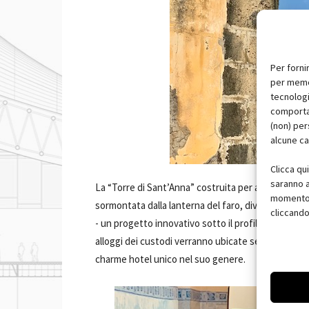
Per forni
per memor
tecnologi
comportam
(non) per
alcune ca
Clicca qu
saranno a
La “Torre di Sant’Anna” costruita per assolvere le f
momento, 
sormontata dalla lanterna del faro, diverrà per man
cliccando
- un progetto innovativo sotto il profilo della sost
alloggi dei custodi verranno ubicate sette suite, s
charme hotel unico nel suo genere.