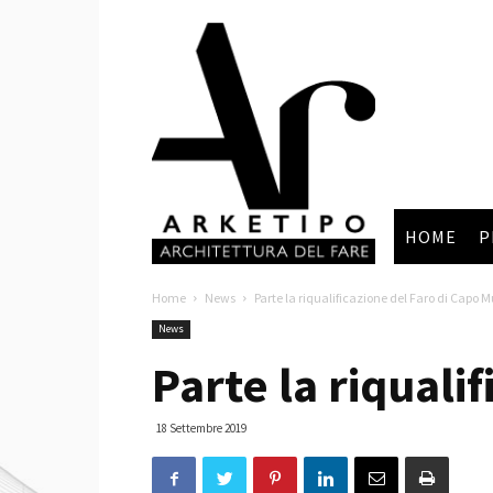
Arketipo
HOME
P
Home
News
Parte la riqualificazione del Faro di Capo Mu
News
Parte la riquali
18 Settembre 2019