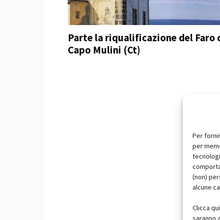
Parte la riqualificazione del Faro 
Capo Mulini (Ct)
Per forni
per memor
tecnologi
comportam
(non) per
alcune ca
Clicca qu
saranno a