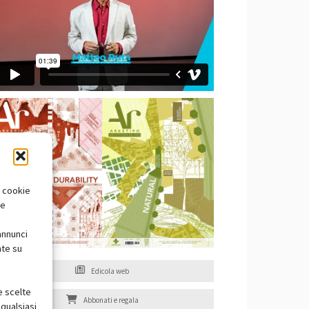
i cookie
te
annunci
nte su
Edicola web
e scelte
Abbonati e regala
qualsiasi