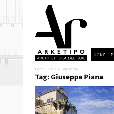
Arketipo
HOME
P
Home
Tags
Giuseppe Piana
Tag: Giuseppe Piana