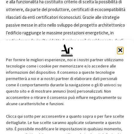
e alla funzionalità ha costituito criterio di scelta la possibilità di
ottenere, da parte del produttore, certificati di ecocompatibilità
rilasciati da enti certificatori riconosciuti. Grazie alle strategie
passive messe in atto nello sviluppo del progetto architettonico
l’edificio raggiunge le massime prestazioni energetiche, in
particolar modo risulta ridotto il carico per il riscaldamento degli
ambienti anche grazie alla produzione di energia mediante fonti
rinnovabili.
Per fornire le migliori esperienze, noi e i nostri partner utilizziamo
tecnologie come i cookie per memorizzare e/o accedere alle
Scheda progetto
informazioni del dispositivo. Il consenso a queste tecnologie
permetterà a noi e ai nostri partner di elaborare dati personali
Progetto: Polo Scolastico Brocchi
come il comportamento durante la navigazione o gli ID univoci su
Luogo: Milano, Italia
questo sito e di mostrare annunci (non) personalizzati. Non
Tipologia: educazione
acconsentire o ritirare il consenso può influire negativamente su
Anno: 2016
alcune caratteristiche e funzioni.
Stato: in costruzione
Clicca qui sotto per acconsentire a quanto sopra o per fare scelte
Dimensioni: 6.400 mq
dettagliate. Le tue scelte saranno applicate solamente a questo
sito. È possibile modificare le impostazioni in qualsiasi momento,