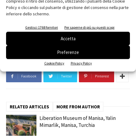
compreso il ritiro del consenso, utilizzando i pulsanti della Cookie
Policy o cliccando sul pulsante di gestione del consenso nella parte
inferiore dello schermo.
TAGS
acciaio
ATIproject
ecocompatibilità
edilizia scolastica
fonti rinnovabili
Legno
milano
parco urbano
Gestisci 1768 fornitori
Per saperne di più su questi scopi
Polo Scolastico Brocchi
prestazioni energetiche
Scuola Digitale
Accetta
sostenibilità
Preferenze
Cookie Policy
Privacy Policy
Facebook
Twitter
Pinterest
RELATED ARTICLES
MORE FROM AUTHOR
Liberation Museum of Manisa, Yalin
Mimarlik, Manisa, Turchia