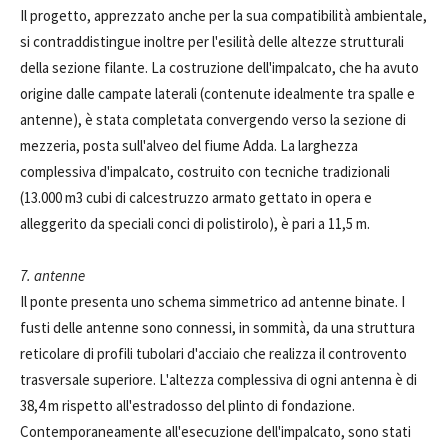
Il progetto, apprezzato anche per la sua compatibilità ambientale,
si contraddistingue inoltre per l'esilità delle altezze strutturali
della sezione filante. La costruzione dell'impalcato, che ha avuto
origine dalle campate laterali (contenute idealmente tra spalle e
antenne), è stata completata convergendo verso la sezione di
mezzeria, posta sull'alveo del fiume Adda. La larghezza
complessiva d'impalcato, costruito con tecniche tradizionali
(13.000 m3 cubi di calcestruzzo armato gettato in opera e
alleggerito da speciali conci di polistirolo), è pari a 11,5 m.
7. antenne
Il ponte presenta uno schema simmetrico ad antenne binate. I
fusti delle antenne sono connessi, in sommità, da una struttura
reticolare di profili tubolari d'acciaio che realizza il controvento
trasversale superiore. L'altezza complessiva di ogni antenna è di
38,4 m rispetto all'estradosso del plinto di fondazione.
Contemporaneamente all'esecuzione dell'impalcato, sono stati