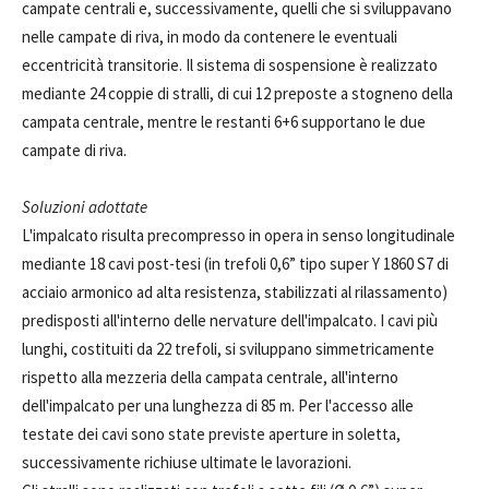
campate centrali e, successivamente, quelli che si sviluppavano
nelle campate di riva, in modo da contenere le eventuali
eccentricità transitorie. Il sistema di sospensione è realizzato
mediante 24 coppie di stralli, di cui 12 preposte a stogneno della
campata centrale, mentre le restanti 6+6 supportano le due
campate di riva.
Soluzioni adottate
L'impalcato risulta precompresso in opera in senso longitudinale
mediante 18 cavi post-tesi (in trefoli 0,6” tipo super Y 1860 S7 di
acciaio armonico ad alta resistenza, stabilizzati al rilassamento)
predisposti all'interno delle nervature dell'impalcato. I cavi più
lunghi, costituiti da 22 trefoli, si sviluppano simmetricamente
rispetto alla mezzeria della campata centrale, all'interno
dell'impalcato per una lunghezza di 85 m. Per l'accesso alle
testate dei cavi sono state previste aperture in soletta,
successivamente richiuse ultimate le lavorazioni.