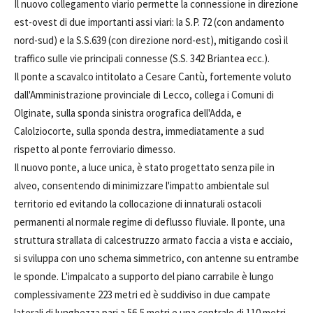
Il nuovo collegamento viario permette la connessione in direzione
est-ovest di due importanti assi viari: la S.P. 72 (con andamento
nord-sud) e la S.S.639 (con direzione nord-est), mitigando così il
traffico sulle vie principali connesse (S.S. 342 Briantea ecc.).
Il ponte a scavalco intitolato a Cesare Cantù, fortemente voluto
dall'Amministrazione provinciale di Lecco, collega i Comuni di
Olginate, sulla sponda sinistra orografica dell'Adda, e
Calolziocorte, sulla sponda destra, immediatamente a sud
rispetto al ponte ferroviario dimesso.
Il nuovo ponte, a luce unica, è stato progettato senza pile in
alveo, consentendo di minimizzare l'impatto ambientale sul
territorio ed evitando la collocazione di innaturali ostacoli
permanenti al normale regime di deflusso fluviale. Il ponte, una
struttura strallata di calcestruzzo armato faccia a vista e acciaio,
si sviluppa con uno schema simmetrico, con antenne su entrambe
le sponde. L'impalcato a supporto del piano carrabile è lungo
complessivamente 223 metri ed è suddiviso in due campate
laterali di lunghezza pari a 56,5 metri e una centrale di 110 metri,