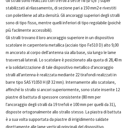
Gli stralli sono realizzati con trefoli a sette fili (Ø 0,6”) super
stabilizzati al rilassamento, di sezione pari a 150 mm2 e rivestiti
con polietilene ad alta densità. Gli ancoraggi superiori degli stralli
sono di tipo fisso, mentre quelli inferiori di tipo regolabile (poichè
più facilmente accessibili).
Gli stralli trovano il loro ancoraggio superiore in un dispositivo
scatolare in carpenteria metallica (acciaio tipo Fe510 D) alto 9,00
m ancorato al corpo dell'antenna sia alla base, sia lungo le lame
trasversali laterali. Lo scatolare è posizionato alla quota di 28,40 m
e la solidarizzazione di tale dispositivo metallico d'ancoraggio
stralli all'antenna è realizzata mediante 22 tirafondi realizzati in
barre tipo SAS Y1050 H (Ø 32 mm). Internamente allo scatolare,
affinché lo strallo si ancori superiormente, sono state inserite 12
piastre di battuta di spessore consistente (80 mm per
l'ancoraggio degli stralli da 19 trefoli e 100 mm per quelli da 31),
disposte ortogonalmente allo strallo stesso. La piastra di battuta
è a sua volta supportata da piastre di irrigidimento saldate
direttamente alle lame verticali principali del dispositivo.