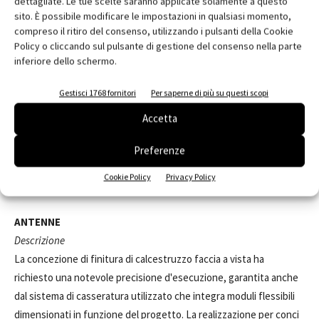
dettagliate. Le tue scelte saranno applicate solamente a questo
sito. È possibile modificare le impostazioni in qualsiasi momento,
compreso il ritiro del consenso, utilizzando i pulsanti della Cookie
Fasi
Policy o cliccando sul pulsante di gestione del consenso nella parte
• Posa dei casseri di contenimento
inferiore dello schermo.
• Posa dell'armatura lenta e degli alleggerimenti
• Montaggio delle guaine dei cavi di post-tensione
Gestisci 1768 fornitori
Per saperne di più su questi scopi
• Getto per conci
Accetta
• Maturazione delle caratteristiche del getto
• Post-tensione dell'impalcato
Preferenze
• Finitura getto
Cookie Policy
Privacy Policy
• Rimozione del rilevato e delle opere provvisionali
ANTENNE
Descrizione
La concezione di finitura di calcestruzzo faccia a vista ha
richiesto una notevole precisione d'esecuzione, garantita anche
dal sistema di casseratura utilizzato che integra moduli flessibili
dimensionati in funzione del progetto. La realizzazione per conci