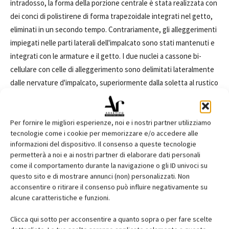
intradosso, la forma della porzione centrale è stata realizzata con
dei conci di polistirene di forma trapezoidale integrati nel getto,
eliminati in un secondo tempo. Contrariamente, gli alleggerimenti
impiegati nelle parti laterali dell'impalcato sono stati mantenuti e
integrati con le armature e il getto. I due nuclei a cassone bi-
cellulare con celle di alleggerimento sono delimitati lateralmente
dalle nervature d'impalcato, superiormente dalla soletta al rustico
(spessore 25 cm) e inferiormente dalla contro-soletta di finitura
(spessore 20 cm).
La sezione corrente dell'impalcato presenta altezza strutturale
Per fornire le migliori esperienze, noi e i nostri partner utilizziamo
tecnologie come i cookie per memorizzare e/o accedere alle
da 1,50 m realizzata gettata in opera con calcestruzzo armato
informazioni del dispositivo. Il consenso a queste tecnologie
(Rck 50 N/mm2). L'impalcato ha una larghezza globale di 11,50 m
permetterà a noi e ai nostri partner di elaborare dati personali
composta da una sede stradale di larghezza totale pari a 10,50 m
come il comportamento durante la navigazione o gli ID univoci su
(unica carreggiata composta da due corsie affiancate di larghezza
questo sito e di mostrare annunci (non) personalizzati. Non
acconsentire o ritirare il consenso può influire negativamente su
3,75 m) e da due banchine a raso (larghe complessivamente 1,50 m
alcune caratteristiche e funzioni.
per parte). La sagoma dell'impalcato è movimentata da traversi
gettati che emergono lateralmente di 1,25 m per lato, ripetuti a
Clicca qui sotto per acconsentire a quanto sopra o per fare scelte
interassi regolari, ai quali si ancorano le teste degli stralli.