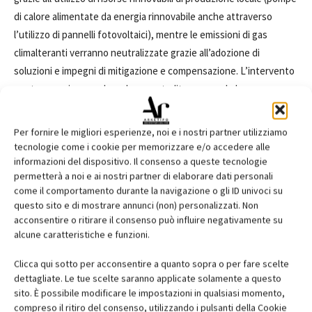
di calore alimentate da energia rinnovabile anche attraverso
l’utilizzo di pannelli fotovoltaici), mentre le emissioni di gas
climalteranti verranno neutralizzate grazie all’adozione di
soluzioni e impegni di mitigazione e compensazione. L’intervento
punta a raggiungere la carbon neutrality e prevede la
realizzazione di edifici che miglioreranno gli standard previsti per
gli NZEB (Nearly zero energy building). Come richiedeva il bando,
Per fornire le migliori esperienze, noi e i nostri partner utilizziamo
grande attenzione è data alla dimensione comunitaria del
tecnologie come i cookie per memorizzare e/o accedere alle
quartiere: attraverso l’app Redo i residenti potranno accedere
informazioni del dispositivo. Il consenso a queste tecnologie
permetterà a noi e ai nostri partner di elaborare dati personali
alle informazioni sui servizi offerti, regolamentare l’utilizzo di
come il comportamento durante la navigazione o gli ID univoci su
attrezzature condivise e spazi comuni e monitorare digitalmente
questo sito e di mostrare annunci (non) personalizzati. Non
l’impatto delle emissioni in atmosfera delle proprie attività
acconsentire o ritirare il consenso può influire negativamente su
quotidiane. L’aspetto sociale del progetto guarda soprattutto
alcune caratteristiche e funzioni.
alle giovani generazioni presenti e future. Nelle fasi iniziali di
Clicca qui sotto per acconsentire a quanto sopra o per fare scelte
pianificazione degli spazi e dei servizi da realizzare, il team si è
dettagliate. Le tue scelte saranno applicate solamente a questo
avvalso del contributo della folta comunità di studenti di
sito. È possibile modificare le impostazioni in qualsiasi momento,
Crescenzago, che sono stati coinvolti insieme ad altri attori locali.
compreso il ritiro del consenso, utilizzando i pulsanti della Cookie