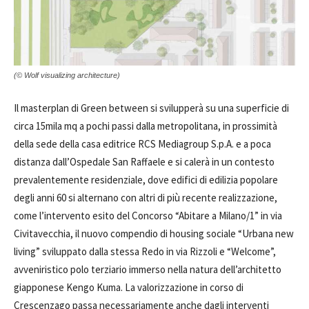
(© Wolf visualizing architecture)
Il masterplan di Green between si svilupperà su una superficie di
circa 15mila mq a pochi passi dalla metropolitana, in prossimità
della sede della casa editrice RCS Mediagroup S.p.A. e a poca
distanza dall’Ospedale San Raffaele e si calerà in un contesto
prevalentemente residenziale, dove edifici di edilizia popolare
degli anni 60 si alternano con altri di più recente realizzazione,
come l’intervento esito del Concorso “Abitare a Milano/1” in via
Civitavecchia, il nuovo compendio di housing sociale “Urbana new
living” sviluppato dalla stessa Redo in via Rizzoli e “Welcome”,
avveniristico polo terziario immerso nella natura dell’architetto
giapponese Kengo Kuma. La valorizzazione in corso di
Crescenzago passa necessariamente anche dagli interventi