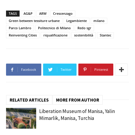
TAGS
AG&P
ARW
Crescenzago
Green between tessiture urbane
Legambiente
milano
Parco Lambro
Politecnico di Milano
Redo sgr
Reinventing Cities
riqualificazione
sostenibilità
Stantec
Facebook
Twitter
Pinterest
RELATED ARTICLES
MORE FROM AUTHOR
Liberation Museum of Manisa, Yalin
Mimarlik, Manisa, Turchia