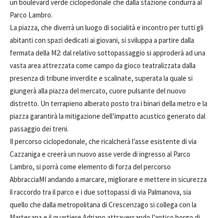
un boulevard verde ciclopedonale che dalla stazione condurrà al
Parco Lambro.
La piazza, che diverrà un luogo di socialità e incontro per tutti gli
abitanti con spazi dedicati ai giovani, si sviluppa a partire dalla
fermata della M2: dal relativo sottopassaggio si approderà ad una
vasta area attrezzata come campo da gioco teatralizzata dalla
presenza di tribune inverdite e scalinate, superata la quale si
giungerà alla piazza del mercato, cuore pulsante del nuovo
distretto. Un terrapieno alberato posto tra i binari della metro e la
piazza garantirà la mitigazione dell’impatto acustico generato dal
passaggio dei treni.
Il percorso ciclopedonale, che ricalcherà l’asse esistente di via
Cazzaniga e creerà un nuovo asse verde di ingresso al Parco
Lambro, si porrà come elemento di forza del percorso
AbbracciaMI andando a marcare, migliorare e mettere in sicurezza
il raccordo tra il parco e i due sottopassi di via Palmanova, sia
quello che dalla metropolitana di Crescenzago si collega con la
Martesana e il quartiere Adriano attraversando l’antico borgo di