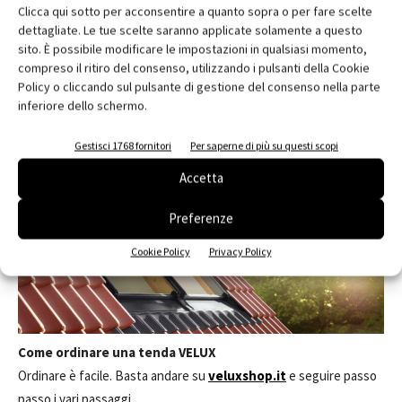
Clicca qui sotto per acconsentire a quanto sopra o per fare scelte
dettagliate. Le tue scelte saranno applicate solamente a questo
INTEGRA SOLARE
sito. È possibile modificare le impostazioni in qualsiasi momento,
Sono alimentate a energia solare e facili da installare dall'interno
compreso il ritiro del consenso, utilizzando i pulsanti della Cookie
Policy o cliccando sul pulsante di gestione del consenso nella parte
perché non necessitano di cavi o collegamenti elettrici. Il loro
inferiore dello schermo.
design contemporaneo si integra perfettamente nel tetto.
Gestisci 1768 fornitori
Per saperne di più su questi scopi
Accetta
Preferenze
Cookie Policy
Privacy Policy
Come ordinare una tenda VELUX
Ordinare è facile. Basta andare su
veluxshop.it
e seguire passo
passo i vari passaggi.