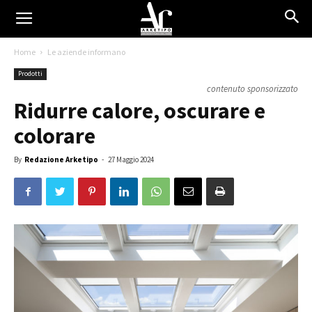
Home
Le aziende informano
Prodotti
contenuto sponsorizzato
Ridurre calore, oscurare e
colorare
By
Redazione Arketipo
-
27 Maggio 2024