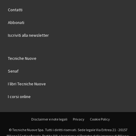
Contatti
Abbonati
Iscriviti alla newsletter
Tecniche Nuove
Senaf
I libri Tecniche Nuove
I corsi online
Disclaimer e note legali
Privacy
Cookie Policy
© Tecniche Nuove Spa. Tutti i diritti riservati. Sede legale Via Eritrea 21 - 20157
Milano | Codice fiscale, Partita IVA e Iscrizione al Registro delle imprese di Milano: