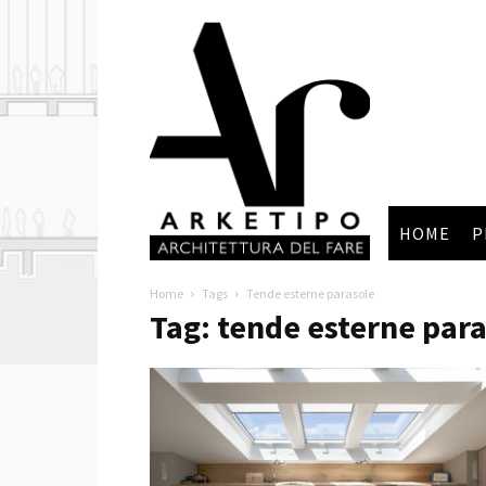
Arketipo
HOME
P
Home
Tags
Tende esterne parasole
Tag: tende esterne par