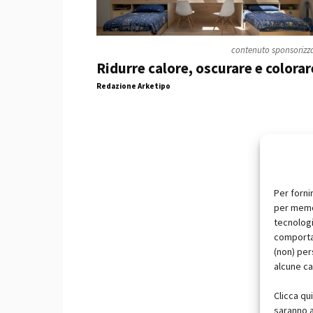
contenuto sponsorizz
Ridurre calore, oscurare e colorar
Redazione Arketipo
Per forni
per memor
tecnologi
comportam
(non) per
alcune ca
Clicca qu
saranno a