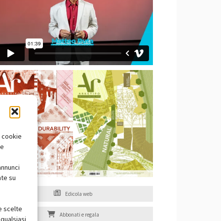
i cookie
te
annunci
nte su
Edicola web
e scelte
Abbonati e regala
qualsiasi