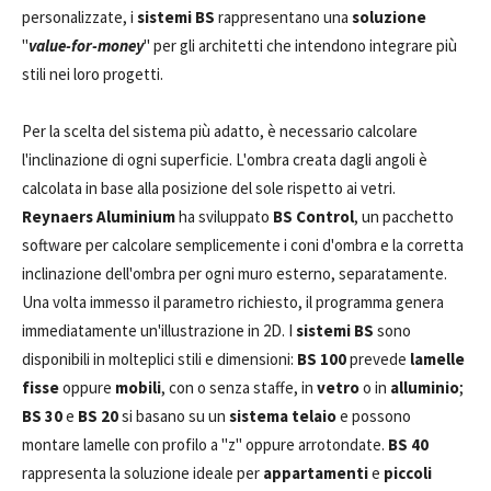
personalizzate, i
sistemi BS
rappresentano una
soluzione
"
value-for-money
" per gli architetti che intendono integrare più
stili nei loro progetti.
Per la scelta del sistema più adatto, è necessario calcolare
l'inclinazione di ogni superficie. L'ombra creata dagli angoli è
calcolata in base alla posizione del sole rispetto ai vetri.
Reynaers Aluminium
ha sviluppato
BS Control
, un pacchetto
software per calcolare semplicemente i coni d'ombra e la corretta
inclinazione dell'ombra per ogni muro esterno, separatamente.
Una volta immesso il parametro richiesto, il programma genera
immediatamente un'illustrazione in 2D. I
sistemi BS
sono
disponibili in molteplici stili e dimensioni:
BS 100
prevede
lamelle
fisse
oppure
mobili
, con o senza staffe, in
vetro
o in
alluminio
;
BS 30
e
BS 20
si basano su un
sistema telaio
e possono
montare lamelle con profilo a "z" oppure arrotondate.
BS 40
rappresenta la soluzione ideale per
appartamenti
e
piccoli