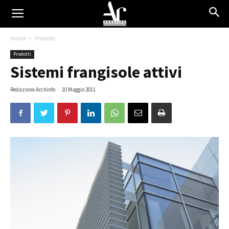
Home
Prodotti
Prodotti
Sistemi frangisole attivi
Redazione Archinfo
-
10 Maggio 2011