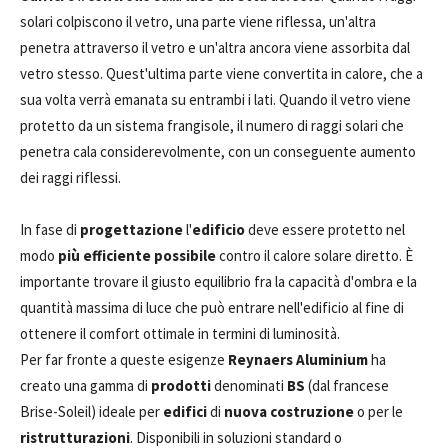
solari colpiscono il vetro, una parte viene riflessa, un'altra
penetra attraverso il vetro e un'altra ancora viene assorbita dal
vetro stesso. Quest'ultima parte viene convertita in calore, che a
sua volta verrà emanata su entrambi i lati. Quando il vetro viene
protetto da un sistema frangisole, il numero di raggi solari che
penetra cala considerevolmente, con un conseguente aumento
dei raggi riflessi.
In fase di
progettazione
l'
edificio
deve essere protetto nel
modo
più efficiente possibile
contro il calore solare diretto. È
importante trovare il giusto equilibrio fra la capacità d'ombra e la
quantità massima di luce che può entrare nell'edificio al fine di
ottenere il comfort ottimale in termini di luminosità.
Per far fronte a queste esigenze
Reynaers Aluminium
ha
creato una gamma di
prodotti
denominati
BS
(dal francese
Brise-Soleil) ideale per
edifici
di
nuova costruzione
o per le
ristrutturazioni
. Disponibili in soluzioni standard o