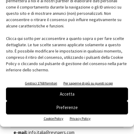
permetterà a noi e ai nostri partner di elaborare dati personali
come il comportamento durante la navigazione o gli ID univoci su
brochure
questo sito e di mostrare annunci (non) personalizzati. Non
acconsentire o ritirare il consenso può influire negativamente su
Scarica il file:
alcune caratteristiche e funzioni.
BS40.pdf
Clicca qui sotto per acconsentire a quanto sopra o per fare scelte
dettagliate. Le tue scelte saranno applicate solamente a questo
sito. È possibile modificare le impostazioni in qualsiasi momento,
scheda azienda
compreso il ritiro del consenso, utilizzando i pulsanti della Cookie
Policy o cliccando sul pulsante di gestione del consenso nella parte
Nome:
Reynaers Aluminium Srl
inferiore dello schermo.
Indirizzo:
Via Le Ghiselle, 34
Città:
Castenedolo
Gestisci 1768 fornitori
Per saperne di più su questi scopi
Cap:
25014
Accetta
Provincia:
BS
Regione:
Lombardia
Preferenze
Telefono:
030 8081050
Cookie Policy
Privacy Policy
Fax:
030 8081079
e-mail:
info.italia@reynaers.com