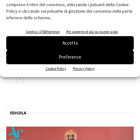
compreso il ritiro del consenso, utilizzando i pulsanti della Cookie
Policy o cliccando sul pulsante di gestione del consenso nella parte
contenuto sponsorizzato
inferiore dello schermo.
ARCHITECT@WORK Milano 2026
Gestisci 1768 fornitori
Per saperne di più su questi scopi
Accetta
Edilizia, VELUX e SIMA al Senato
Preferenze
Cookie Policy
Privacy Policy
EDICOLA