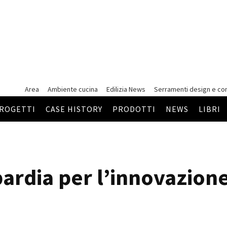
Area
Ambiente cucina
Edilizia News
Serramenti
design e co
ROGETTI
CASE HISTORY
PRODOTTI
NEWS
LIBRI
rdia per l’innovazion