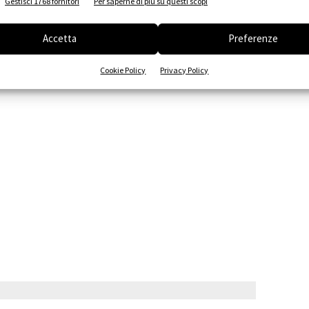
Gestisci 1768 fornitori
Per saperne di più su questi scopi
i di Sicurezza in Excel (POS-PSC-PIMUS).
Accetta
Preferenze
Cookie Policy
Privacy Policy