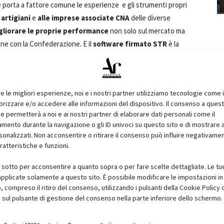
he porta a fattore comune le esperienze e gli strumenti propri
 artigiani
e
alle imprese associate CNA
delle diverse
gliorare le proprie performance
non solo sul mercato ma
ione con la Confederazione. E il
software firmato STR
è la
contribuire a
promuovere
presso i propri associati le nuove
zio del settore, e di dare la possibilità di implementare sistemi
azione continua, sempre più rapida ed economica, fra
re le migliori esperienze, noi e i nostri partner utilizziamo tecnologie come 
ssi.
STR
potrà
promuovere
in accordo e d'intesa con le
izzare e/o accedere alle informazioni del dispositivo. Il consenso a ques
ve culturali
e
seminari formativi
dedicati ai temi inerenti la
e permetterà a noi e ai nostri partner di elaborare dati personali come il
ento durante la navigazione o gli ID univoci su questo sito e di mostrare 
sonalizzati. Non acconsentire o ritirare il consenso può influire negativame
ratteristiche e funzioni.
A
i prodotti della propria gamma più appropriati alle loro
to semplice, veloce e intuitivo per tenere sotto controllo i
i sotto per acconsentire a quanto sopra o per fare scelte dettagliate. Le tu
ione e
STR VISION CPM
, il modulo per la preventivazione e
pplicate solamente a questo sito. È possibile modificare le impostazioni in 
ionale "griffata"STR. A disposizione degli associati anche tutta
compreso il ritiro del consenso, utilizzando i pulsanti della Cookie Policy 
 sul pulsante di gestione del consenso nella parte inferiore dello schermo.
cellent 2010
nelle diverse declinazioni e aggiornamenti come
computi metrici in Excel sfruttando prezzari regionali e delle