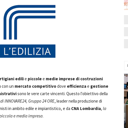
rtigiani edili
e
piccole
e
medie imprese di costruzioni
iù con un
mercato competitivo
dove
efficienza
e
gestione
istrativi
sono le vere carte vincenti. Questo l'obiettivo della
t di INNOVARE24, Gruppo 24 ORE
, leader nella produzione di
isti in ambito edile e impiantistico, e da
CNA Lombardia
,
la
 piccola e media impresa
.