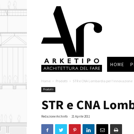
Arketipo
HOME
P
Home
Prodotti
STR e CNA Lombardia per l’innovazione
Prodotti
STR e CNA Lomba
Redazione Archinfo
-
21 Aprile 2011