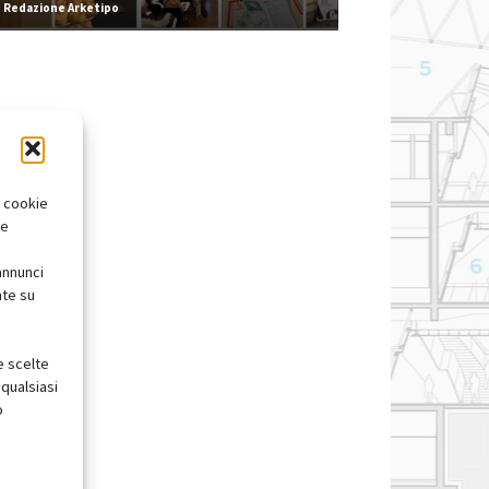
Redazione Arketipo
i cookie
te
annunci
nte su
e scelte
qualsiasi
o