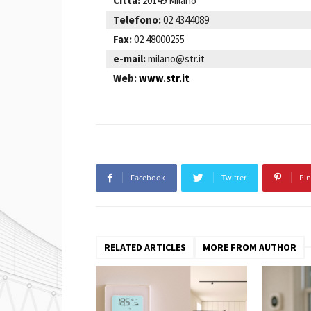
Città:
20149 Milano
Telefono:
02 4344089
Fax:
02 48000255
e-mail:
milano@str.it
Web:
www.str.it
Facebook
Twitter
Pin
RELATED ARTICLES
MORE FROM AUTHOR