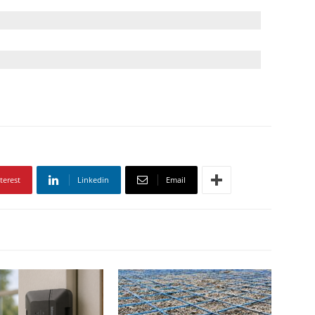
terest
Linkedin
Email