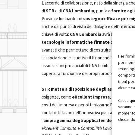
L'accordo di collaborazione, nato dalla sinergia c
di
STR
e di
CNA Lombardia
, punta a
fornire agli
Province lombarde un
sostegno efficace per mi
anche dal punto di vista del dialogo e dell'interaz
chiave di volta:
CNA Lombardia
avrà la facoltà di 
tecnologie informatiche firmate STR
al servi
avanzati che permettano di costruire una comunic
Per forni
l'associazione e i suoi iscritti nonché fra i soci ste
per memor
associazioni provinciali di CNA Lombardia,
iniziati
tecnologi
copertura funzionale dei propri prodotti.
comportam
(non) per
alcune ca
STR
mette a disposizione degli associati CN
esigenze, come
eXcellent Impresa
, uno strumen
Clicca qu
costi dell'impresa e per ottimizzarne l'organizzaz
saranno a
contabilità lavori dell'innovativa piattaforma gest
momento, 
cliccando
l'
ampia gamma degli applicativi della linea eX
eXcellent Computo
e
Contabilità Lavori
, per fare 