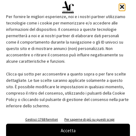
Per fornire le migliori esperienze, noi e i nostri partner utilizziamo
tecnologie come i cookie per memorizzare e/o accedere alle
informazioni del dispositivo. Il consenso a queste tecnologie
permetterà a noi e ai nostri partner di elaborare dati personali
come il comportamento durante la navigazione o gli ID univoci su
questo sito e di mostrare annunci (non) personalizzati. Non
acconsentire o ritirare il consenso può influire negativamente su
Edicola web
alcune caratteristiche e funzioni.
Abbonati e regala
Clicca qui sotto per acconsentire a quanto sopra o per fare scelte
dettagliate. Le tue scelte saranno applicate solamente a questo
Iscriviti alla newsletter
sito. È possibile modificare le impostazioni in qualsiasi momento,
compreso il ritiro del consenso, utilizzando i pulsanti della Cookie
Policy o cliccando sul pulsante di gestione del consenso nella parte
inferiore dello schermo.
EVENTI
Gestisci 1768 fornitori
Per saperne di più su questi scopi
Accetta