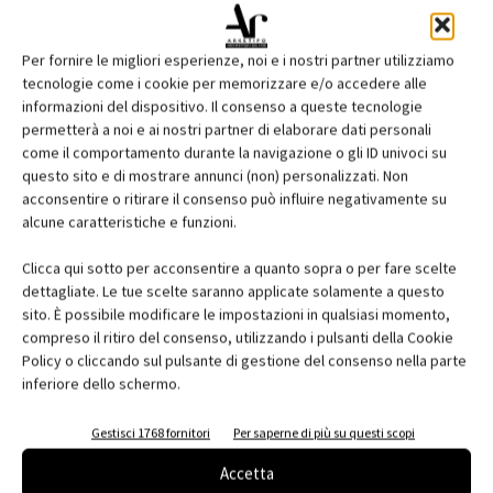
Per fornire le migliori esperienze, noi e i nostri partner utilizziamo
tecnologie come i cookie per memorizzare e/o accedere alle
informazioni del dispositivo. Il consenso a queste tecnologie
permetterà a noi e ai nostri partner di elaborare dati personali
come il comportamento durante la navigazione o gli ID univoci su
questo sito e di mostrare annunci (non) personalizzati. Non
acconsentire o ritirare il consenso può influire negativamente su
Edicola web
alcune caratteristiche e funzioni.
Abbonati e regala
Clicca qui sotto per acconsentire a quanto sopra o per fare scelte
dettagliate. Le tue scelte saranno applicate solamente a questo
Iscriviti alla newsletter
sito. È possibile modificare le impostazioni in qualsiasi momento,
compreso il ritiro del consenso, utilizzando i pulsanti della Cookie
Policy o cliccando sul pulsante di gestione del consenso nella parte
inferiore dello schermo.
EVENTI
Gestisci 1768 fornitori
Per saperne di più su questi scopi
Accetta