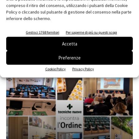
compreso il ritiro del consenso, utilizzando i pulsanti della Cookie
Policy o cliccando sul pulsante di gestione del consenso nella parte
inferiore dello schermo.
Edicola web
Abbonati e regala
Gestisci 1768 fornitori
Per saperne di più su questi scopi
Accetta
Iscriviti alla newsletter
Preferenze
EVENTI
Cookie Policy
Privacy Policy