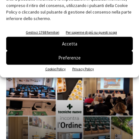
compreso il ritiro del consenso, utilizzando i pulsanti della Cookie
Policy o cliccando sul pulsante di gestione del consenso nella parte
inferiore dello schermo.
Edicola web
Abbonati e regala
Gestisci 1768 fornitori
Per saperne di più su questi scopi
Accetta
Iscriviti alla newsletter
Preferenze
EVENTI
Cookie Policy
Privacy Policy