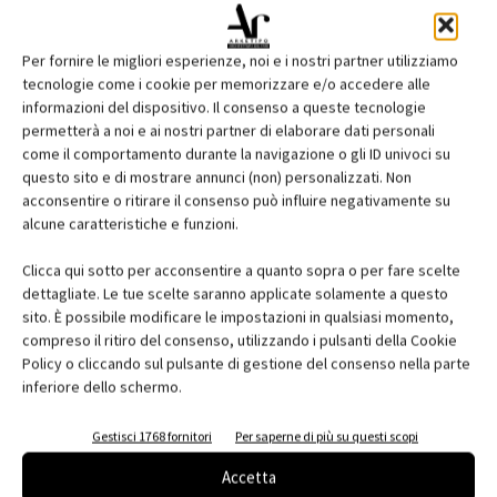
Per fornire le migliori esperienze, noi e i nostri partner utilizziamo
tecnologie come i cookie per memorizzare e/o accedere alle
informazioni del dispositivo. Il consenso a queste tecnologie
permetterà a noi e ai nostri partner di elaborare dati personali
come il comportamento durante la navigazione o gli ID univoci su
questo sito e di mostrare annunci (non) personalizzati. Non
acconsentire o ritirare il consenso può influire negativamente su
Edicola web
alcune caratteristiche e funzioni.
Abbonati e regala
Clicca qui sotto per acconsentire a quanto sopra o per fare scelte
dettagliate. Le tue scelte saranno applicate solamente a questo
Iscriviti alla newsletter
sito. È possibile modificare le impostazioni in qualsiasi momento,
compreso il ritiro del consenso, utilizzando i pulsanti della Cookie
Policy o cliccando sul pulsante di gestione del consenso nella parte
inferiore dello schermo.
EVENTI
Gestisci 1768 fornitori
Per saperne di più su questi scopi
Accetta