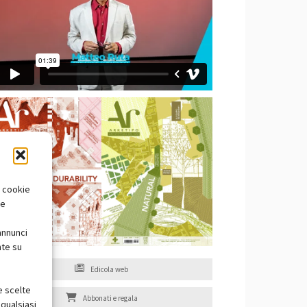
i cookie
te
annunci
nte su
Edicola web
e scelte
Abbonati e regala
qualsiasi