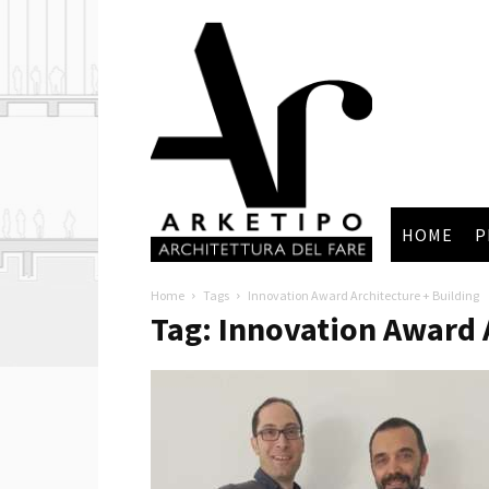
Arketipo
HOME
P
Home
Tags
Innovation Award Architecture + Building
Tag: Innovation Award 