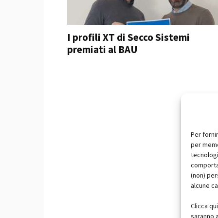
I profili XT di Secco Sistemi
premiati al BAU
Per forni
per memor
tecnologi
comportam
(non) per
alcune ca
Clicca qu
saranno a