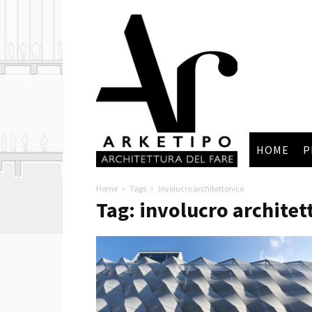
Arketipo
HOME
P
Home
Tags
Involucro architettonico
Tag: involucro architet