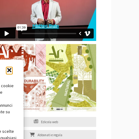
i cookie
te
annunci
nte su
Edicola web
e scelte
Abbonati e regala
qualsiasi