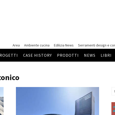
Area
Ambiente cucina
Edilizia News
Serramenti
design e co
ROGETTI
CASE HISTORY
PRODOTTI
NEWS
LIBRI
tonico