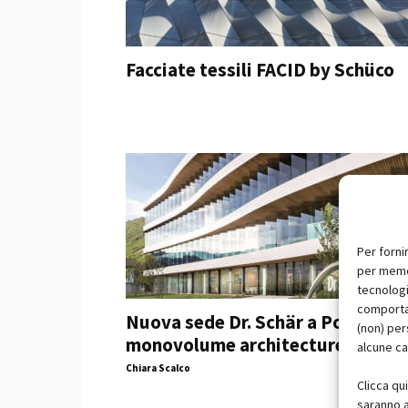
Facciate tessili FACID by Schüco
Per forni
per memor
tecnologi
comportam
Nuova sede Dr. Schär a Postal –
(non) per
monovolume architecture + desi
alcune ca
Chiara Scalco
Clicca qu
saranno a