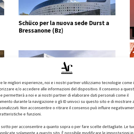
Schüco per la nuova sede Durst a
Bressanone (Bz)
re le migliori esperienze, noi e i nostri partner utilizziamo tecnologie come 
izzare e/o accedere alle informazioni del dispositivo. Il consenso a ques
e permetterà a noi e ai nostri partner di elaborare dati personali come il
ento durante la navigazione o gli ID univoci su questo sito e di mostrare 
aVOID – Leonardo Di Chiara
sonalizzati. Non acconsentire o ritirare il consenso può influire negativame
gn
Chiara Scalco
ratteristiche e funzioni.
i sotto per acconsentire a quanto sopra o per fare scelte dettagliate. Le tu
pplicate solamente a questo sito. È possibile modificare le impostazioni in 