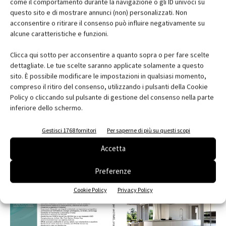
come il comportamento durante la navigazione o gli ID univoci su
questo sito e di mostrare annunci (non) personalizzati. Non
acconsentire o ritirare il consenso può influire negativamente su
alcune caratteristiche e funzioni.
Clicca qui sotto per acconsentire a quanto sopra o per fare scelte
dettagliate. Le tue scelte saranno applicate solamente a questo
sito. È possibile modificare le impostazioni in qualsiasi momento,
compreso il ritiro del consenso, utilizzando i pulsanti della Cookie
Policy o cliccando sul pulsante di gestione del consenso nella parte
Milano Porta Nuova L’Italia si alza
inferiore dello schermo.
Gestisci 1768 fornitori
Per saperne di più su questi scopi
Accetta
Preferenze
Cookie Policy
Privacy Policy