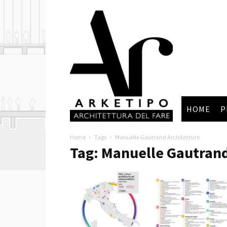
Arketipo
HOME
P
Home
Tags
Manuelle Gautrand Architecture
Tag: Manuelle Gautrand