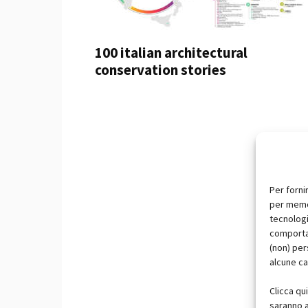
100 italian architectural
conservation stories
Per forni
per memor
tecnologi
comportam
(non) per
alcune ca
Clicca qu
saranno a