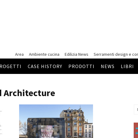
Area
Ambiente cucina
Edilizia News
Serramenti
design e co
ROGETTI
CASE HISTORY
PRODOTTI
NEWS
LIBRI
 Architecture