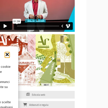
i cookie
te
annunci
nte su
Edicola web
e scelte
Abbonati e regala
qualsiasi