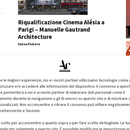
Riqualificazione Cinema Alésia a
Parigi – Manuelle Gautrand
Architecture
Vanna Polvere
-
re le migliori esperienze, noi e i nostri partner utilizziamo tecnologie come 
izzare e/o accedere alle informazioni del dispositivo. Il consenso a ques
e permetterà a noi e ai nostri partner di elaborare dati personali come il
ento durante la navigazione o gli ID univoci su questo sito e di mostrare 
sonalizzati. Non acconsentire o ritirare il consenso può influire negativame
ratteristiche e funzioni.
i sotto per acconsentire a quanto sopra o per fare scelte dettagliate. Le tu
pplicate solamente a questo sito. È possibile modificare le impostazioni in 