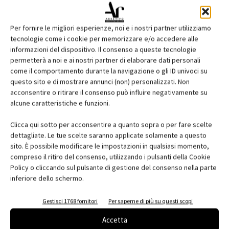
Per fornire le migliori esperienze, noi e i nostri partner utilizziamo
tecnologie come i cookie per memorizzare e/o accedere alle
informazioni del dispositivo. Il consenso a queste tecnologie
permetterà a noi e ai nostri partner di elaborare dati personali
come il comportamento durante la navigazione o gli ID univoci su
questo sito e di mostrare annunci (non) personalizzati. Non
acconsentire o ritirare il consenso può influire negativamente su
Edicola web
alcune caratteristiche e funzioni.
Abbonati e regala
Clicca qui sotto per acconsentire a quanto sopra o per fare scelte
dettagliate. Le tue scelte saranno applicate solamente a questo
Iscriviti alla newsletter
sito. È possibile modificare le impostazioni in qualsiasi momento,
compreso il ritiro del consenso, utilizzando i pulsanti della Cookie
Policy o cliccando sul pulsante di gestione del consenso nella parte
inferiore dello schermo.
EVENTI
Gestisci 1768 fornitori
Per saperne di più su questi scopi
Accetta