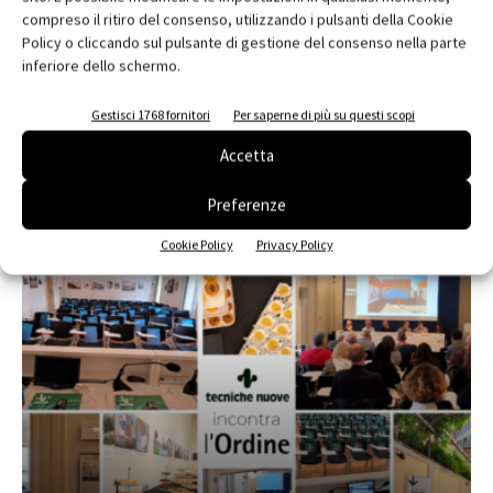
compreso il ritiro del consenso, utilizzando i pulsanti della Cookie
Policy o cliccando sul pulsante di gestione del consenso nella parte
inferiore dello schermo.
Edicola web
Abbonati e regala
Gestisci 1768 fornitori
Per saperne di più su questi scopi
Accetta
Iscriviti alla newsletter
Preferenze
EVENTI
Cookie Policy
Privacy Policy