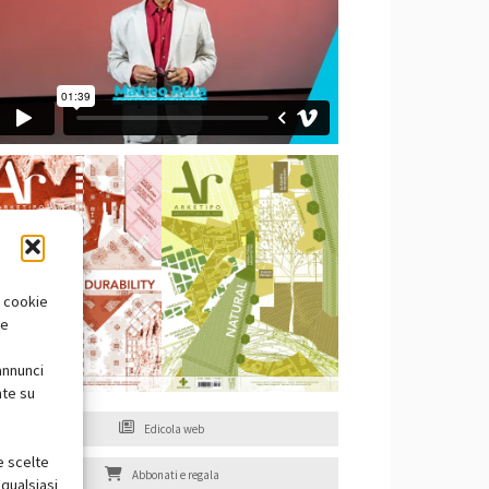
i cookie
te
annunci
nte su
Edicola web
e scelte
Abbonati e regala
qualsiasi