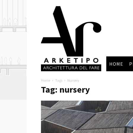
Arketipo
HOME
P
Home
Tags
Nursery
Tag: nursery