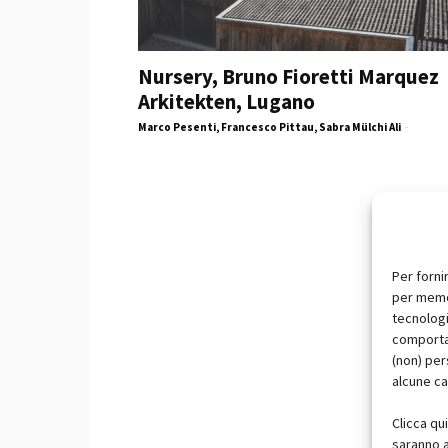
Nursery, Bruno Fioretti Marquez
Arkitekten, Lugano
Marco Pesenti, Francesco Pittau, Sabra Mülchi Ali
-
Per forni
per memor
tecnologi
comportam
(non) per
alcune ca
Clicca qu
saranno a