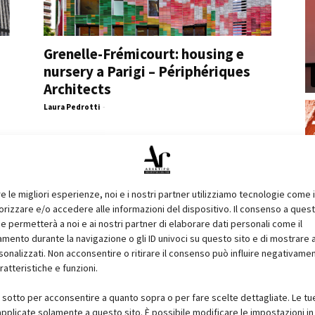
Grenelle-Frémicourt: housing e
nursery a Parigi – Périphériques
Architects
Laura Pedrotti
-
re le migliori esperienze, noi e i nostri partner utilizziamo tecnologie come 
izzare e/o accedere alle informazioni del dispositivo. Il consenso a ques
e permetterà a noi e ai nostri partner di elaborare dati personali come il
ento durante la navigazione o gli ID univoci su questo sito e di mostrare 
sonalizzati. Non acconsentire o ritirare il consenso può influire negativame
ratteristiche e funzioni.
i sotto per acconsentire a quanto sopra o per fare scelte dettagliate. Le tu
pplicate solamente a questo sito. È possibile modificare le impostazioni in 