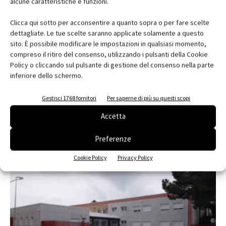
alcune caratteristiche e funzioni.
Clicca qui sotto per acconsentire a quanto sopra o per fare scelte
dettagliate. Le tue scelte saranno applicate solamente a questo
sito. È possibile modificare le impostazioni in qualsiasi momento,
compreso il ritiro del consenso, utilizzando i pulsanti della Cookie
Policy o cliccando sul pulsante di gestione del consenso nella parte
inferiore dello schermo.
Gestisci 1768 fornitori
Per saperne di più su questi scopi
Campus dell’Università degli Studi di
Salerno – UNISA
Accetta
Preferenze
Cookie Policy
Privacy Policy