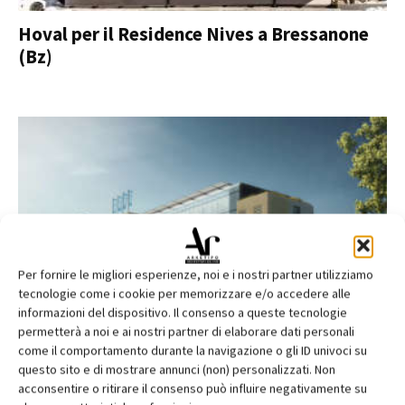
Hoval per il Residence Nives a Bressanone
(Bz)
Per fornire le migliori esperienze, noi e i nostri partner utilizziamo
tecnologie come i cookie per memorizzare e/o accedere alle
informazioni del dispositivo. Il consenso a queste tecnologie
Stiferite per l’headquarter Allianz a Trieste
permetterà a noi e ai nostri partner di elaborare dati personali
come il comportamento durante la navigazione o gli ID univoci su
questo sito e di mostrare annunci (non) personalizzati. Non
acconsentire o ritirare il consenso può influire negativamente su