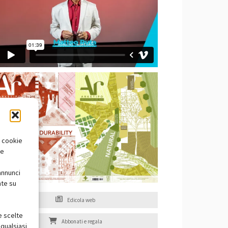
i cookie
te
annunci
nte su
Edicola web
e scelte
Abbonati e regala
qualsiasi