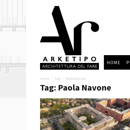
Arketipo
HOME
P
Home
Tags
Paola Navone
Tag: Paola Navone