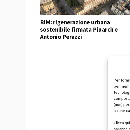
BiM: rigenerazione urbana
sostenibile firmata Piuarch e
Antonio Perazzi
Per forni
per memor
tecnologi
comportam
(non) per
alcune ca
Clicca qu
saranno a