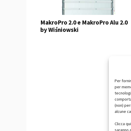
MakroPro 2.0 e MakroPro Alu 2.0
by Wiśniowski
Per forni
per memor
tecnologi
comportam
(non) per
alcune ca
Clicca qu
saranno a