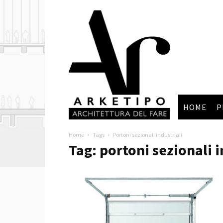
Arketipo
HOME
P
Home
Tags
Portoni sezionali industriali
Tag: portoni sezionali i