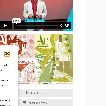
i cookie
te
annunci
nte su
Edicola web
e scelte
Abbonati e regala
qualsiasi