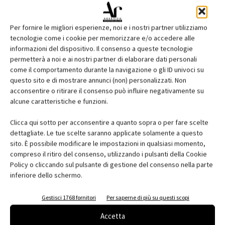
Per fornire le migliori esperienze, noi e i nostri partner utilizziamo
tecnologie come i cookie per memorizzare e/o accedere alle
informazioni del dispositivo. Il consenso a queste tecnologie
permetterà a noi e ai nostri partner di elaborare dati personali
come il comportamento durante la navigazione o gli ID univoci su
questo sito e di mostrare annunci (non) personalizzati. Non
acconsentire o ritirare il consenso può influire negativamente su
Edicola web
alcune caratteristiche e funzioni.
Abbonati e regala
Clicca qui sotto per acconsentire a quanto sopra o per fare scelte
dettagliate. Le tue scelte saranno applicate solamente a questo
Iscriviti alla newsletter
sito. È possibile modificare le impostazioni in qualsiasi momento,
compreso il ritiro del consenso, utilizzando i pulsanti della Cookie
Policy o cliccando sul pulsante di gestione del consenso nella parte
inferiore dello schermo.
EVENTI
Gestisci 1768 fornitori
Per saperne di più su questi scopi
Accetta