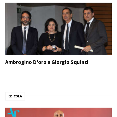
Ambrogino D’oro a Giorgio Squinzi
EDICOLA