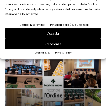
compreso il ritiro del consenso, utilizzando i pulsanti della Cookie
Policy o cliccando sul pulsante di gestione del consenso nella parte
inferiore dello schermo.
Edicola web
Abbonati e regala
Gestisci 1768 fornitori
Per saperne di più su questi scopi
Accetta
Iscriviti alla newsletter
Preferenze
EVENTI
Cookie Policy
Privacy Policy