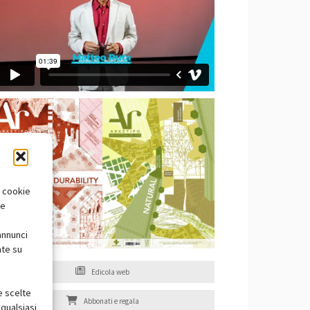
i cookie
te
annunci
nte su
Edicola web
e scelte
Abbonati e regala
qualsiasi