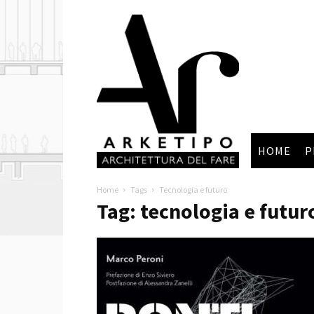
Arketipo
HOME
P
Home
Tags
Tecnologia e futuro
Tag: tecnologia e futur