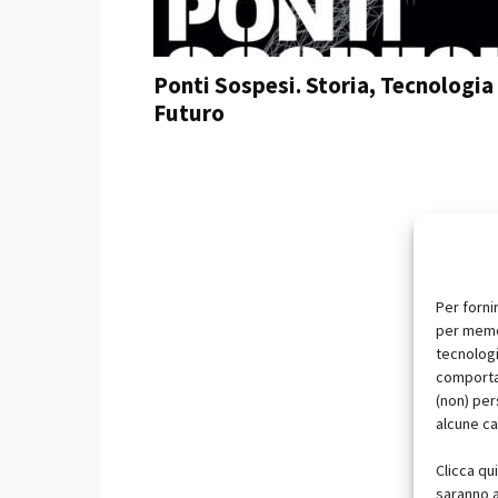
Ponti Sospesi. Storia, Tecnologia
Futuro
Per forni
per memor
tecnologi
comportam
(non) per
alcune ca
Clicca qu
saranno a