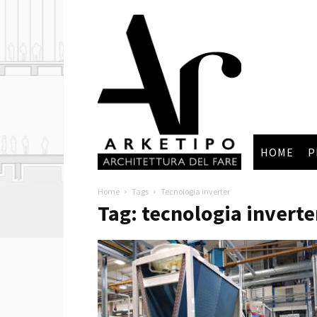
Arketipo
HOME
P
Home
Tags
Tecnologia inverter
Tag: tecnologia inverte