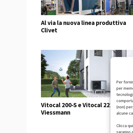
Al via la nuova linea produttiva
Clivet
Per forni
per memor
tecnologi
comportam
Vitocal 200-S e Vitocal 222-S by
(non) per
Viessmann
alcune ca
Clicca qu
saranno a