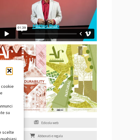
i cookie
te
annunci
nte su
Edicola web
e scelte
Abbonati e regala
qualsiasi