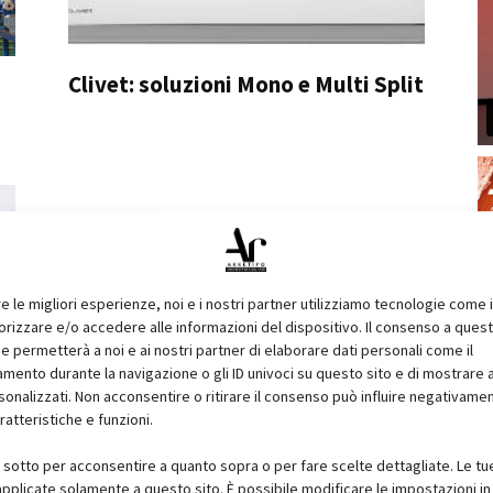
Clivet: soluzioni Mono e Multi Split
re le migliori esperienze, noi e i nostri partner utilizziamo tecnologie come 
izzare e/o accedere alle informazioni del dispositivo. Il consenso a ques
e permetterà a noi e ai nostri partner di elaborare dati personali come il
ento durante la navigazione o gli ID univoci su questo sito e di mostrare 
sonalizzati. Non acconsentire o ritirare il consenso può influire negativame
ratteristiche e funzioni.
i sotto per acconsentire a quanto sopra o per fare scelte dettagliate. Le tu
pplicate solamente a questo sito. È possibile modificare le impostazioni in 