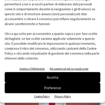
permetterà a noi e ai nostri partner di elaborare dati personali
come il comportamento durante la navigazione o gli ID univoci su
questo sito e di mostrare annunci (non) personalizzati. Non
acconsentire o ritirare il consenso può influire negativamente su
alcune caratteristiche e funzioni.
Clicca qui sotto per acconsentire a quanto sopra o per fare scelte
Industrie Cotto Possagno, filosofia Green
dettagliate. Le tue scelte saranno applicate solamente a questo
sito. È possibile modificare le impostazioni in qualsiasi momento,
compreso il ritiro del consenso, utilizzando i pulsanti della Cookie
Policy o cliccando sul pulsante di gestione del consenso nella parte
inferiore dello schermo.
Gestisci 1768 fornitori
Per saperne di più su questi scopi
EDICOLA
Accetta
Preferenze
Cookie Policy
Privacy Policy