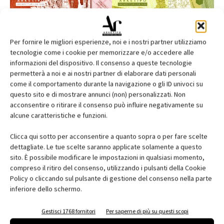
Per fornire le migliori esperienze, noi e i nostri partner utilizziamo
tecnologie come i cookie per memorizzare e/o accedere alle
informazioni del dispositivo. Il consenso a queste tecnologie
permetterà a noi e ai nostri partner di elaborare dati personali
come il comportamento durante la navigazione o gli ID univoci su
questo sito e di mostrare annunci (non) personalizzati. Non
acconsentire o ritirare il consenso può influire negativamente su
alcune caratteristiche e funzioni.
Edicola web
Clicca qui sotto per acconsentire a quanto sopra o per fare scelte
Abbonati e regala
dettagliate. Le tue scelte saranno applicate solamente a questo
sito. È possibile modificare le impostazioni in qualsiasi momento,
Iscriviti alla newsletter
compreso il ritiro del consenso, utilizzando i pulsanti della Cookie
Policy o cliccando sul pulsante di gestione del consenso nella parte
inferiore dello schermo.
EVENTI
Gestisci 1768 fornitori
Per saperne di più su questi scopi