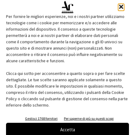
Per fornire le migliori esperienze, noi e i nostri partner utilizziamo
tecnologie come i cookie per memorizzare e/o accedere alle
informazioni del dispositivo. Il consenso a queste tecnologie
permetterà a noi e ai nostri partner di elaborare dati personali
come il comportamento durante la navigazione o gli ID univoci su
questo sito e di mostrare annunci (non) personalizzati. Non
acconsentire o ritirare il consenso può influire negativamente su
Edicola web
alcune caratteristiche e funzioni.
Abbonati e regala
Clicca qui sotto per acconsentire a quanto sopra o per fare scelte
dettagliate. Le tue scelte saranno applicate solamente a questo
Iscriviti alla newsletter
sito. È possibile modificare le impostazioni in qualsiasi momento,
compreso il ritiro del consenso, utilizzando i pulsanti della Cookie
Policy o cliccando sul pulsante di gestione del consenso nella parte
inferiore dello schermo.
EVENTI
Gestisci 1768 fornitori
Per saperne di più su questi scopi
Accetta