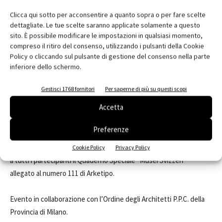
• L’estensione del Museo nazionale Zurigo
Clicca qui sotto per acconsentire a quanto sopra o per fare scelte
Fabrizio Barozzi
| Barozzi/Veiga | Barcellona
dettagliate. Le tue scelte saranno applicate solamente a questo
• Il Museo d’arte dei Grigioni Coira
sito. È possibile modificare le impostazioni in qualsiasi momento,
• Il mcb-a (Museo Cantonale di Belle Arti), PLATEFORME 10,
compreso il ritiro del consenso, utilizzando i pulsanti della Cookie
Policy o cliccando sul pulsante di gestione del consenso nella parte
Losanna
inferiore dello schermo.
20.30 Dibattito
Gestisci 1768 fornitori
Per saperne di più su questi scopi
Modera
Matteo Ruta
, Direttore scientifico di Arketipo
Accetta
A seguire cocktail
Preferenze
A margine dell’incontro verrà presentato e distribuito in omaggio
Cookie Policy
Privacy Policy
a tutti i partecipanti il Quaderno Speciale “Musei Svizzeri”
allegato al numero 111 di Arketipo.
Evento in collaborazione con l’Ordine degli Architetti P.P.C. della
Provincia di Milano.