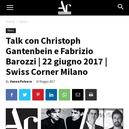
Home
News
News
Talk con Christoph
Gantenbein e Fabrizio
Barozzi | 22 giugno 2017 |
Swiss Corner Milano
By
Vanna Polvere
-
18 Maggio 2017