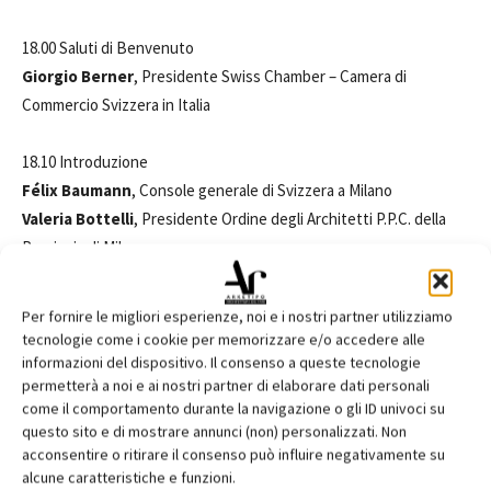
18.00 Saluti di Benvenuto
Giorgio Berner
, Presidente Swiss Chamber – Camera di
Commercio Svizzera in Italia
18.10 Introduzione
Félix Baumann
, Console generale di Svizzera a Milano
Valeria Bottelli
, Presidente Ordine degli Architetti P.P.C. della
Provincia di Milano
Alessandra Ferrari
, Consigliere Nazionale C.N.A.P.P.C.
Per fornire le migliori esperienze, noi e i nostri partner utilizziamo
18.15 Presentazione dell’iniziativa
tecnologie come i cookie per memorizzare e/o accedere alle
Paolo Favole
, Direttore di Arketipo
informazioni del dispositivo. Il consenso a queste tecnologie
permetterà a noi e ai nostri partner di elaborare dati personali
come il comportamento durante la navigazione o gli ID univoci su
18.30 Talk
questo sito e di mostrare annunci (non) personalizzati. Non
Christoph Gantenbein
| Christ & Gantenbein | Basilea
acconsentire o ritirare il consenso può influire negativamente su
• Il nuovo edificio del Kunstmuseum Basel
alcune caratteristiche e funzioni.