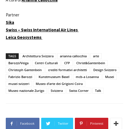
Partner
Sika
Swiss – Swiss International Air Lines
Leica Geosystems
TAGS
Architettura Svizzera
arianna callocchia
arte
Barozzi/Veiga
Centri Culturali
CFP
Christ&Gantenbein
Christoph Gantenbein
crediti formativi architetti
Design Svizzero
Fabrizio Barozzi
Kunstmuseum Basel
mcb-a Losanna
Musei
musei svizzeri
Museo d’arte dei Grigioni Coira
Museo nazionale Zurigo
Svizzera
Swiss Corner
Talk
Facebook
Twitter
Pinterest