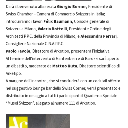
Darà il benvenuto alla serata
Giorgio Berner
, Presidente di
Swiss Chamber – Camera di Commercio Svizzera in Italia;
introdurranno i lavori
Félix Baumann
, Console generale di
Svizzera a Milano,
Valeria Bottelli
, Presidente Ordine degli
Architetti P.P.C. della Provincia di Milano, e
Alessandra Ferrari
,
Consigliere Nazionale C.N.A.P.P.C.
Paolo Favole
, Direttore di Arketipo, presenterà l’iniziativa.
Al termine dell’intervento di Gantenbein e di Barozzi sarà aperto
un dibattito, moderato da
Matteo Ruta
, Direttore scientifico di
Arketipo.
A margine dell’incontro, che si concluderà con un cocktail offerto
nel suggestivo lounge bar dello Swiss Corner, verrà presentato e
distribuito in omaggio a tutti i partecipanti il Quaderno Speciale
“Musei Svizzeri”, allegato al numero 111 di Arketipo.