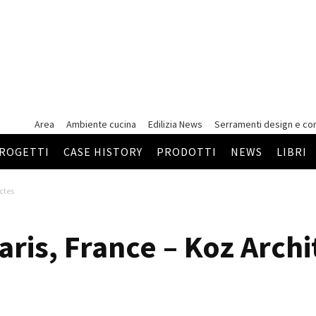
Area
Ambiente cucina
Edilizia News
Serramenti
design e co
ROGETTI
CASE HISTORY
PRODOTTI
NEWS
LIBRI
ectes
Paris, France – Koz Arch