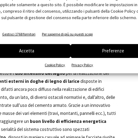
pplicate solamente a questo sito. È possibile modificare le impostazioni in 
compreso il ritiro del consenso, utilizzando i pulsanti della Cookie Policy 
 sul pulsante di gestione del consenso nella parte inferiore dello schermo.
ne naturale delle zone giorno è
L’illuminazione naturale delle zone giorno è
Gestisci 1768 fornitori
Per saperne di più su questi scopi
 movimentazione dei volumi lungo
garantita dalla movimentazione dei volumi lungo
ord. Photo by Cecile Septet
il lato nord. Photo by Cecile Septet
Accetta
Preferenze
Cookie Policy
Privacy Policy
tto è l’
uso intensivo del legno
per la realizzazione dei
nti esterni in doghe di legno di larice
disposte in
difatti ancora poco diffuso nella realizzazione di edifici
, da un lato, di diversi ostacoli normativi e, dall’altro, delle
trate sull’uso del cemento armato. Grazie a un innovativo
 masse dei vari elementi (travi, montanti, pannelli ecc.), tutti
e raggiungere un
buon livello di efficienza energetica
la serialità del sistema costruttivo sono spezzati
lzo
, disposti in maniera casuale ad animare le facciate rivolte