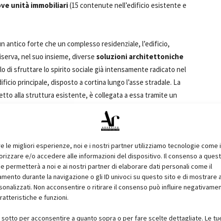
ve unità immobiliari
(15 contenute nell’edificio esistente e
antico forte che un complesso residenziale, l’edificio,
riserva, nel suo insieme, diverse
soluzioni architettoniche
llo di sfruttare lo spirito sociale già intensamente radicato nel
ificio principale, disposto a cortina lungo l’asse stradale. La
to alla struttura esistente, è collegata a essa tramite un
ulcro centrale del progetto, in grado di catalizzare l’attività
ra la strada e l’intimità degli alloggi. Tutte le zone giorno degli
amento diretto col giardino
, che diventa una sorta di
re le migliori esperienze, noi e i nostri partner utilizziamo tecnologie come 
ifferenti volumi. L’edificio principale esistente è stato
izzare e/o accedere alle informazioni del dispositivo. Il consenso a ques
na, mantenendo inalterato il fronte su strada, al fine di
e permetterà a noi e ai nostri partner di elaborare dati personali come il
elevati standard abitativi
. Un porticato a doppia altezza
ento durante la navigazione o gli ID univoci su questo sito e di mostrare 
 la corte interna, permettendo sia la vista dall’esterno sia
sonalizzati. Non acconsentire o ritirare il consenso può influire negativame
ratteristiche e funzioni.
struzione.
i sotto per acconsentire a quanto sopra o per fare scelte dettagliate. Le tu