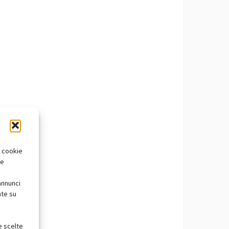
i cookie
te
annunci
nte su
e scelte