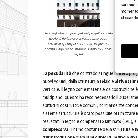
saranno a
momento, 
cliccando
Uno degli obiettivi principali del progetto è stato
L’illuminazio
quello di ripristinare la natura pittoresca
garantita dalla
dell’edificio principale esistente, disposto a
il lato n
cortina lungo l’asse stradale. Photo by Cecile
Septet
La
peculiarità
che contraddistingue l’intero proge
nuovi volumi, dalla struttura a telaio e ai
rivestime
verticale. Il legno come materiale da costruzione è 
multipiano; questo ha reso necessario il superamento
abitudini costruttive comuni, normalmente concen
sistema strutturale è stato possibile ottimizzare le
realizzati in legno e compensato laminato (LVL), 
complessiva
. Il ritmo costante della struttura e 
dall’introduzione di
volumi cubici di legno a sba