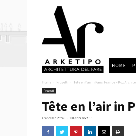
Arketipo
HOME
P
Home
Progetti
Tête en l’air in Paris, France – Koz Archit
Progetti
Tête en l’air in 
Francesco Pittau
-
19 Febbraio 2015