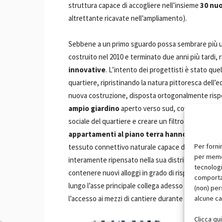
struttura capace di accogliere nell’insieme
30 nuo
altrettante ricavate nell’ampliamento).
Sebbene a un primo sguardo possa sembrare più un 
costruito nel 2010 e terminato due anni più tardi, 
innovative
. L’intento dei progettisti è stato que
quartiere, ripristinando la natura pittoresca dell’ed
nuova costruzione, disposta ortogonalmente rispet
ampio giardino
aperto verso sud, concepito come f
sociale del quartiere e creare un filtro intermedio t
appartamenti al piano terra hanno un colleg
Per forni
tessuto connettivo naturale capace di aggregare i d
per memor
interamente ripensato nella sua distribuzione inter
tecnologi
contenere nuovi alloggi in grado di rispettare i più
comportam
lungo l’asse principale collega adesso la strada con
(non) per
alcune ca
l’accesso ai mezzi di cantiere durante le fasi di co
Clicca qu