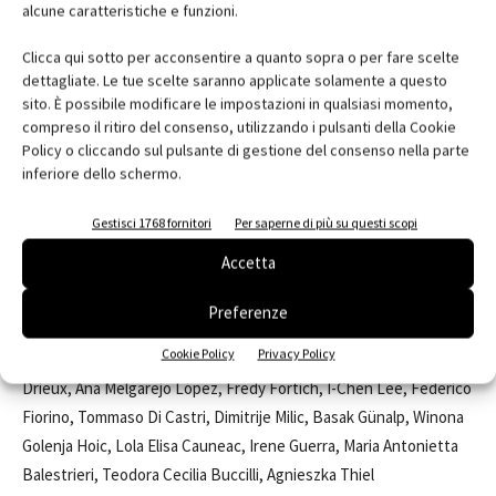
alcune caratteristiche e funzioni.
Clicca qui sotto per acconsentire a quanto sopra o per fare scelte
dettagliate. Le tue scelte saranno applicate solamente a questo
sito. È possibile modificare le impostazioni in qualsiasi momento,
compreso il ritiro del consenso, utilizzando i pulsanti della Cookie
Scheda progetto
Policy o cliccando sul pulsante di gestione del consenso nella parte
Competition design: Nathalie de Vries, Bertrand Schippan,
inferiore dello schermo.
Michael Labory, Ana Melgarejo López, Yayun Liu, Andrea
Battistoni, Robinson Lodé
Gestisci 1768 fornitori
Per saperne di più su questi scopi
Schematic design: Nathalie de Vries, Bertrand Schippan,
Accetta
Catherine Drieux, Ana Melgarejo López, Fredy Fortich, I-Chen
Lee, Quentin Aubry, Yayun Liu, Federico Fiorino, Winona Golenja
Preferenze
Hoic, Alicia van der Stighelen, Hildegarde Allain, Zala Kanc
Cookie Policy
Privacy Policy
Detail design: Nathalie de Vries, Bertrand Schippan, Catherine
Drieux, Ana Melgarejo López, Fredy Fortich, I-Chen Lee, Federico
Fiorino, Tommaso Di Castri, Dimitrije Milic, Basak Günalp, Winona
Golenja Hoic, Lola Elisa Cauneac, Irene Guerra, Maria Antonietta
Balestrieri, Teodora Cecilia Buccilli, Agnieszka Thiel