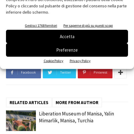
Policy o cliccando sul pulsante di gestione del consenso nella parte
inferiore dello schermo.
Gestisci 1768 fornitori
Per saperne di più su questi scopi
TAGS
Abu Dhabi
Flash Entertainment
M+N Architecture
Accetta
nEmoGruppo
Preferenze
Cookie Policy
Privacy Policy
Facebook
Twitter
Pinterest
RELATED ARTICLES
MORE FROM AUTHOR
Liberation Museum of Manisa, Yalin
Mimarlik, Manisa, Turchia