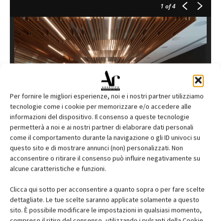
1
of 4
Per fornire le migliori esperienze, noi e i nostri partner utilizziamo
tecnologie come i cookie per memorizzare e/o accedere alle
informazioni del dispositivo. Il consenso a queste tecnologie
permetterà a noi e ai nostri partner di elaborare dati personali
come il comportamento durante la navigazione o gli ID univoci su
questo sito e di mostrare annunci (non) personalizzati. Non
acconsentire o ritirare il consenso può influire negativamente su
L'ingresso principale/reception è reinventato come uno spazio
alcune caratteristiche e funzioni.
che funge sia da sala di attesa che da area interattiva dove i
visitatori possono scoprire la storia dell'azienda: un tuffo nel
Clicca qui sotto per acconsentire a quanto sopra o per fare scelte
dettagliate. Le tue scelte saranno applicate solamente a questo
passato attraversando il labirinto sospeso che mette in mostra i
sito. È possibile modificare le impostazioni in qualsiasi momento,
memorabilia e collega l’entrata al cuore operativo di Flash.
compreso il ritiro del consenso, utilizzando i pulsanti della Cookie