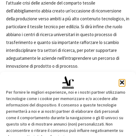
l'attuale crisi delle aziende del comparto tessile
dell'abbigliamento abbia creato un'occasione di riconversione
della produzione verso ambiti a più alto contenuto tecnologico, in
particolare il tessile tecnico per edilizia. Si dirà infine che ruolo
abbiano i centri di ricerca universitari in questo processo di
trasferimento e quanto sia importante rafforzare lo scambio
interdisciplinare tra settori di ricerca, per poter supportare
adeguatamente le aziende nell'intraprendere un percorso di
innovazione di prodotto o di processo.
Alessandra Zanelli
è architetto, dottore di ricerca in Tecnologia
dell'architettura e dell'ambiente, professore associato presso il
Per fornire le migliori esperienze, noi e i nostri partner utilizziamo
Dipartimento di Scienza e Tecnologie dell'ambiente costruito
tecnologie come i cookie per memorizzare e/o accedere alle
informazioni del dispositivo. Il consenso a queste tecnologie
(BEST - Building Environment Science and Technology) del
permetterà a noi e ai nostri partner di elaborare dati personali
Politecnico di Milano e membro dell'Unità di Ricerca SPACE
come il comportamento durante la navigazione o gli ID univoci su
(Sperimentazione e Processi nel progetto di Architettura e nel
questo sito e di mostrare annunci (non) personalizzati. Non
Ciclo di vita dei prodotti Edilizi) presso lo stesso Dipartimento.
acconsentire o ritirare il consenso può influire negativamente su