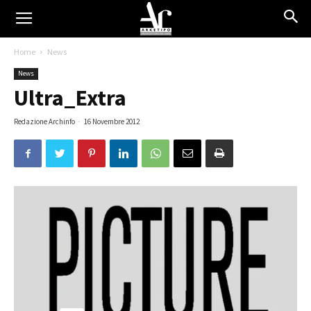
Home
News
News
Ultra_Extra
Redazione Archinfo
-
16 Novembre 2012