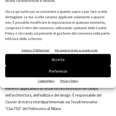
alcune caratteristiche e funzioni.
Sviluppa la propria attività scientifica attorno al ruolo
dell'innovazione tecnica nel progetto di architettura,
Clicca qui sotto per acconsentire a quanto sopra o per fare scelte
approfondendo i seguenti fulcri tematici: i sistemi costruttivi
dettagliate. Le tue scelte saranno applicate solamente a questo
portatili e adattabili, i metodi e le tecnologie per la reversibilità
sito. È possibile modificare le impostazioni in qualsiasi momento,
della costruzione, le tecniche di assemblaggio a secco e la loro
compreso il ritiro del consenso, utilizzando i pulsanti della Cookie
Policy o cliccando sul pulsante di gestione del consenso nella parte
applicabilità al settore residenziale, i processi produttivi dei
inferiore dello schermo.
materiali avanzati, con particolare riferimento ai tessili tecnici. E'
Associate Partner e Responsabile accademico per l'Italia del
Gestisci 1768 fornitori
Per saperne di più su questi scopi
network internazionale TensiNet - the thematic network for
Accetta
upgrading the built environment in Europe through tensile
structures (fondato nell'ambito del Programma Quadro 2) per lo
Preferenze
sviluppo dell'architettura a membrana in Europa. Partecipa a
Cookie Policy
Privacy Policy
ricerche di base e applicate, su scala nazionale e internazionale
inerenti l'applicabilità di tessili tecnici innovativi nel campo
dell'architettura, dell'edilizia e del design. È responsabile del
Cluster di ricerca interdipartimentale sui Tessili innovativi -
"ClusTEX" del Politecnico di Milano.