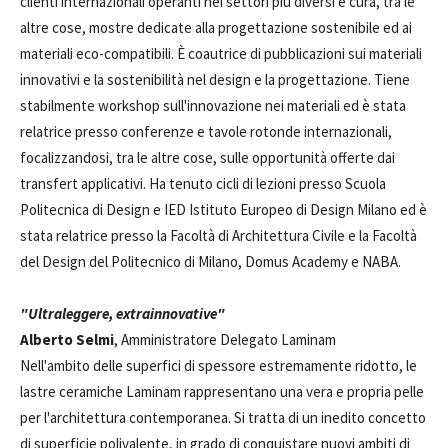
clienti internazionali operanti nei settori più diversi e cura, tra le
altre cose, mostre dedicate alla progettazione sostenibile ed ai
materiali eco-compatibili. È coautrice di pubblicazioni sui materiali
innovativi e la sostenibilità nel design e la progettazione. Tiene
stabilmente workshop sull'innovazione nei materiali ed è stata
relatrice presso conferenze e tavole rotonde internazionali,
focalizzandosi, tra le altre cose, sulle opportunità offerte dai
transfert applicativi. Ha tenuto cicli di lezioni presso Scuola
Politecnica di Design e IED Istituto Europeo di Design Milano ed è
stata relatrice presso la Facoltà di Architettura Civile e la Facoltà
del Design del Politecnico di Milano, Domus Academy e NABA.
"Ultraleggere, extrainnovative"
Alberto Selmi
, Amministratore Delegato Laminam
Nell'ambito delle superfici di spessore estremamente ridotto, le
lastre ceramiche Laminam rappresentano una vera e propria pelle
per l'architettura contemporanea. Si tratta di un inedito concetto
di superficie polivalente, in grado di conquistare nuovi ambiti di